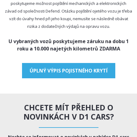
poskytujeme možnost pojištění mechanických a elektronických
závad od společnosti Defend. Otázku pojištění ojetého vozu je třeba
vzít do úvahy hned při jeho koupi, nemusíte se následně obávat
rizika z dodatečných výdajů na opravu vozu.
U vybraných vozů poskytujeme záruku na dobu 1
roku a 10.000 najetých kilometrů ZDARMA
ÚPLNÝ VÝPIS POJISTNÉHO KRYTÍ
CHCETE MÍT PŘEHLED O
NOVINKÁCH V D1 CARS?
Nechte se informovat o novinkách v nabídce D1 cars