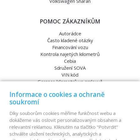
Volkswagen Sharan
POMOC ZÁKAZNÍKŮM
Autorádce
Často kladené otázky
Financování vozu
Kontrola najetých kilometrů
Cebia
Sdružení SOVA
VIN kód
Garance kilometrů ve smlouvě
Srovnávací testy aut
Informace o cookies a ochraně
soukromí
MENU
Díky souborům cookies měříme funkčnost webu a
dokážeme vás oslovit personalizovaným obsahem a
Nabídka vozů
relevantní reklamou. Kliknutím na tlačítko “Potvrdit“
Reference
schválíte uložení technických, analytických a
Dovoz aut na míru – pro koho je určen?