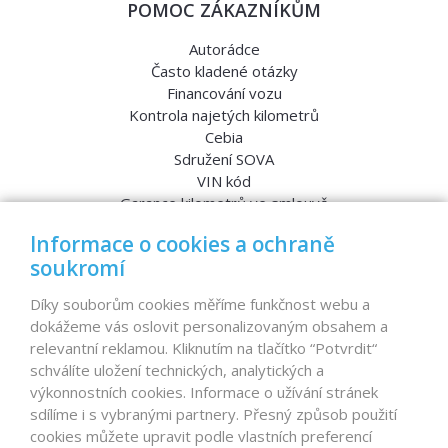
POMOC ZÁKAZNÍKŮM
Autorádce
Často kladené otázky
Financování vozu
Kontrola najetých kilometrů
Cebia
Sdružení SOVA
VIN kód
Garance kilometrů ve smlouvě
Srovnávací testy aut
Informace o cookies a ochraně
soukromí
MENU
Díky souborům cookies měříme funkčnost webu a
dokážeme vás oslovit personalizovaným obsahem a
Nabídka vozů
relevantní reklamou. Kliknutím na tlačítko “Potvrdit“
Reference
schválíte uložení technických, analytických a
Dovoz aut na míru – pro koho je určen?
výkonnostních cookies. Informace o užívání stránek
Garanční program
sdílíme i s vybranými partnery. Přesný způsob použití
Prodat auto
cookies můžete upravit podle vlastních preferencí
Finance