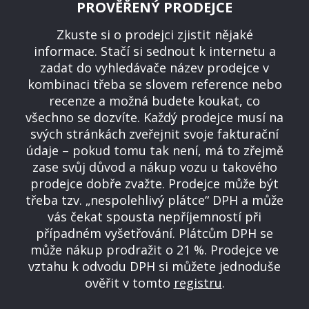
PROVĚŘENÝ PRODEJCE
Zkuste si o prodejci zjistit nějaké
informace. Stačí si sednout k internetu a
zadat do vyhledávače název prodejce v
kombinaci třeba se slovem reference nebo
recenze a možná budete koukat, co
všechno se dozvíte. Každý prodejce musí na
svých stránkách zveřejnit svoje fakturační
údaje – pokud tomu tak není, má to zřejmě
zase svůj důvod a nákup vozu u takového
prodejce dobře zvažte. Prodejce může být
třeba tzv. „nespolehlivý plátce“ DPH a může
vás čekat spousta nepříjemností při
případném vyšetřování. Plátcům DPH se
může nákup prodražit o 21 %. Prodejce ve
vztahu k odvodu DPH si můžete jednoduše
ověřit v tomto
registru
.