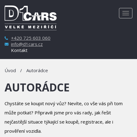
Togg
navig
+420 725 603 060
info@d1cars.cz
Kontakt
Úvod
/
Autorádce
AUTORÁDCE
Chystáte se koupit nový vůz? Nevíte, co vše vás při tom
může potkat? Připravili jsme pro vás rady, jak řešit
nejčastější situace týkající se koupě, registrace, ale i
prověření vozidla.