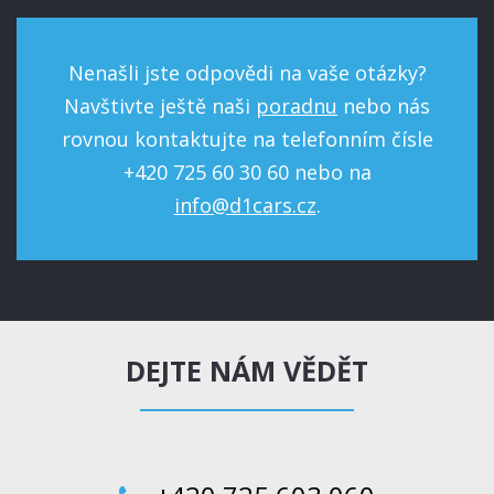
Nenašli jste odpovědi na vaše otázky?
Navštivte ještě naši
poradnu
nebo nás
rovnou kontaktujte na telefonním čísle
+420 725 60 30 60 nebo na
info@d1cars.cz
.
DEJTE NÁM VĚDĚT