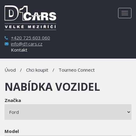
Togg
navig
+420 725 603 060
info@d1cars.cz
Kontakt
Úvod
/
Chci koupit
/
Tourneo Connect
NABÍDKA VOZIDEL
Značka
Model