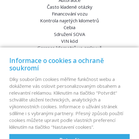
Autorádce
Často kladené otázky
Financování vozu
Kontrola najetých kilometrů
Cebia
Sdružení SOVA
VIN kód
Garance kilometrů ve smlouvě
Srovnávací testy aut
Informace o cookies a ochraně
soukromí
MENU
Díky souborům cookies měříme funkčnost webu a
dokážeme vás oslovit personalizovaným obsahem a
Nabídka vozů
relevantní reklamou. Kliknutím na tlačítko “Potvrdit“
Reference
schválíte uložení technických, analytických a
Dovoz aut na míru – pro koho je určen?
výkonnostních cookies. Informace o užívání stránek
Garanční program
sdílíme i s vybranými partnery. Přesný způsob použití
Prodat auto
cookies můžete upravit podle vlastních preferencí
Finance
kliknutím na tlačítko “Nastavení cookies”.
Prodaná auta
Proč D1 CARS?