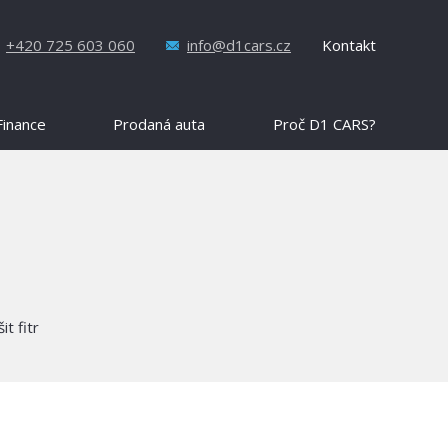
+420 725 603 060
info@d1cars.cz
Kontakt
Finance
Prodaná auta
Proč D1 CARS?
it fitr