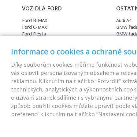
VOZIDLA FORD
OSTATN
Ford B-MAX
Audi A4
Ford C-MAX
BMW řada
Ford Fiesta
BMW řada
Ford Focus
Opel Astr
Ford Galaxy
Opel Insig
Informace o cookies a ochraně so
Ford Grand C-MAX
Opel Zafi
Ford Ka
Škoda Oct
Díky souborům cookies měříme funkčnost web
Ford Kuga
Škoda Su
vás oslovit personalizovaným obsahem a releva
Ford Mondeo
Volkswag
reklamou. Kliknutím na tlačítko “Potvrdit“ schvá
Ford S-MAX
Volkswage
Ford Transit
Volkswag
technických, analytických a výkonnostních cook
Volkswag
o užívání stránek sdílíme i s vybranými partnery
způsob použití cookies můžete upravit podle vl
preferencí kliknutím na tlačítko “Nastavení cook
© 2026 D1 CARS s.r