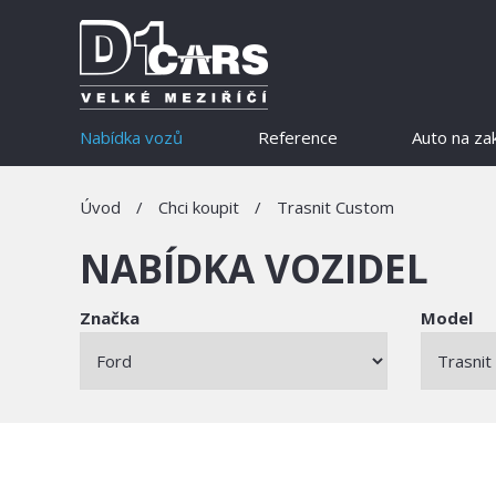
Nabídka vozů
Reference
Auto na za
Úvod
/
Chci koupit
/
Trasnit Custom
NABÍDKA VOZIDEL
Značka
Model