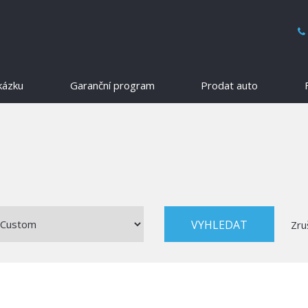
kázku
Garanční program
Prodat auto
Zruš