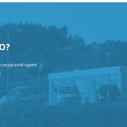
TO?
en nezávazně vyplnit
.