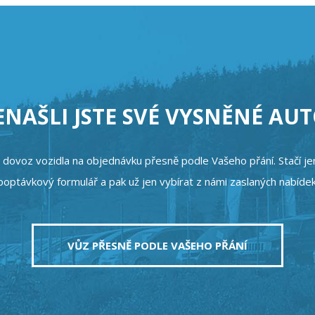
NAŠLI JSTE SVÉ VYSNĚNÉ AU
u dovoz vozidla na objednávku přesně podle Vašeho přání. Stačí j
poptávkový formulář a pak už jen vybírat z námi zaslaných nabídek
VŮZ PŘESNĚ PODLE VAŠEHO PŘÁNÍ