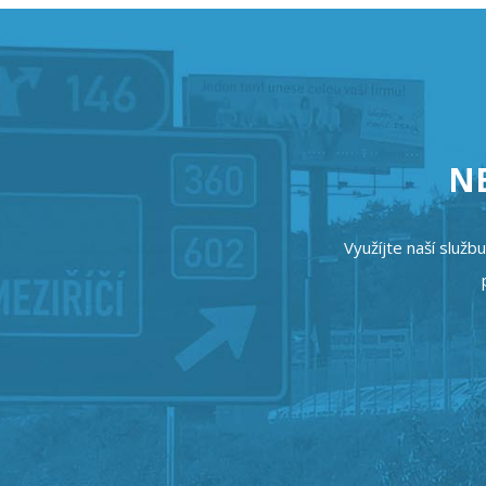
NE
Využíjte naší služb