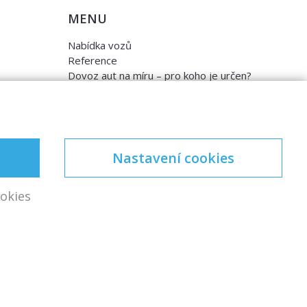
MENU
Nabídka vozů
Reference
Dovoz aut na míru – pro koho je určen?
Garanční program
Prodat auto
Finance
Prodaná auta
Proč D1 CARS?
Nastavení cookies
okies
ořil