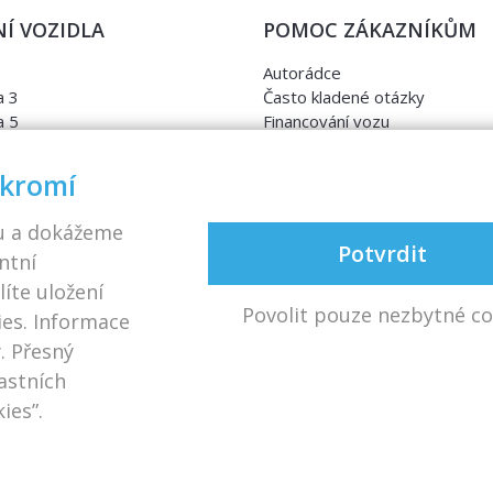
Í VOZIDLA
POMOC ZÁKAZNÍKŮM
Autorádce
 3
Často kladené otázky
 5
Financování vozu
a
Kontrola najetých kilometrů
nia
Cebia
ukromí
ra
Sdružení SOVA
avia
VIN kód
u a dokážeme
perb
Garance kilometrů ve smlouvě
Potvrdit
ntní
en CADDY
Srovnávací testy aut
líte uložení
n Golf
Povolit pouze nezbytné co
en Passat
ies. Informace
en Sharan
. Přesný
astních
ies”.
.o., autobazar
Karlov 2172, Velké Meziříčí
(u EXITu 146 D1)
| Vytv