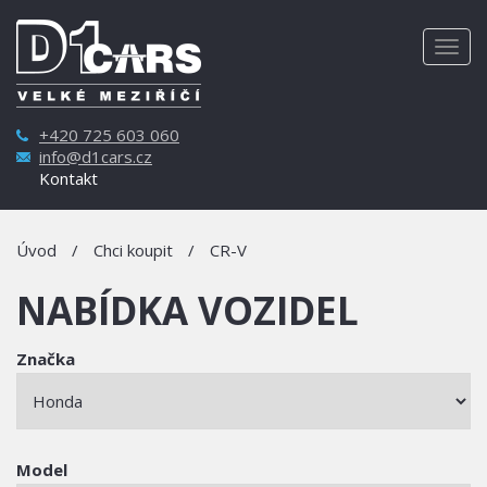
Togg
navig
+420 725 603 060
info@d1cars.cz
Kontakt
Úvod
/
Chci koupit
/
CR-V
NABÍDKA VOZIDEL
Značka
Model