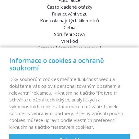
Autorádce
Často kladené otázky
Financování vozu
Kontrola najetých kilometrů
Cebia
Sdružení SOVA
VIN kód
Garance kilometrů ve smlouvě
Srovnávací testy aut
Informace o cookies a ochraně
soukromí
MENU
Díky souborům cookies měříme funkčnost webu a
dokážeme vás oslovit personalizovaným obsahem a
Nabídka vozů
relevantní reklamou. Kliknutím na tlačítko “Potvrdit“
Reference
schválíte uložení technických, analytických a
Dovoz aut na míru – pro koho je určen?
výkonnostních cookies. Informace o užívání stránek
Garanční program
sdílíme i s vybranými partnery. Přesný způsob použití
Prodat auto
cookies můžete upravit podle vlastních preferencí
Finance
kliknutím na tlačítko “Nastavení cookies”.
Prodaná auta
Proč D1 CARS?