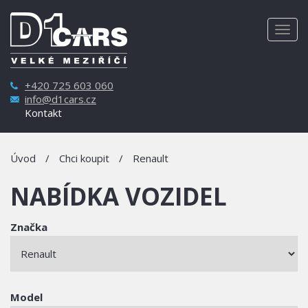
Togg
navig
+420 725 603 060
info@d1cars.cz
Kontakt
Úvod
/
Chci koupit
/
Renault
NABÍDKA VOZIDEL
Značka
Model