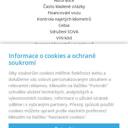
Autorádce
Často kladené otázky
Financování vozu
Kontrola najetých kilometrů
Cebia
Sdružení SOVA
VIN kód
Garance kilometrů ve smlouvě
Srovnávací testy aut
Informace o cookies a ochraně
soukromí
MENU
Díky souborům cookies měříme funkčnost webu a
dokážeme vás oslovit personalizovaným obsahem a
Nabídka vozů
relevantní reklamou. Kliknutím na tlačítko “Potvrdit“
Reference
schválíte uložení technických, analytických a
Dovoz aut na míru – pro koho je určen?
výkonnostních cookies. Informace o užívání stránek
Garanční program
sdílíme i s vybranými partnery. Přesný způsob použití
Prodat auto
cookies můžete upravit podle vlastních preferencí
Finance
kliknutím na tlačítko “Nastavení cookies”.
Prodaná auta
Proč D1 CARS?