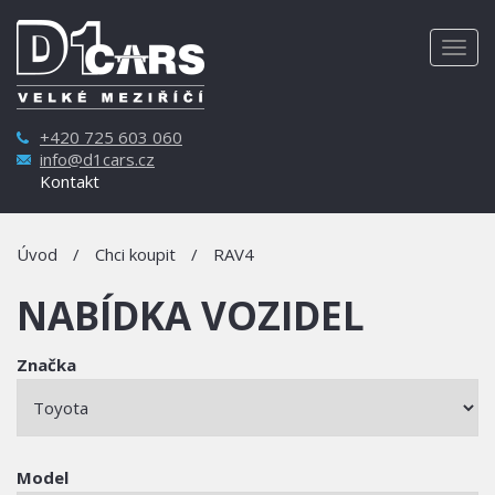
Togg
navig
+420 725 603 060
info@d1cars.cz
Kontakt
Úvod
/
Chci koupit
/
RAV4
NABÍDKA VOZIDEL
Značka
Model