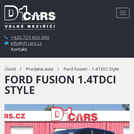
Togg
navig
+420 725 603 060
info@d1cars.cz
Kontakt
Úvod
/
Prodaná auta
/
Ford Fusion - 1.4TDCi Style
FORD FUSION 1.4TDCI
STYLE