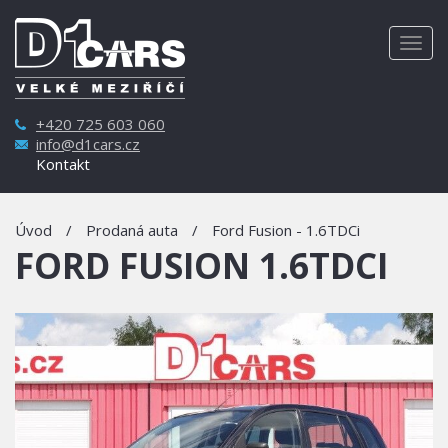
Togg
navig
+420 725 603 060
info@d1cars.cz
Kontakt
Úvod
/
Prodaná auta
/
Ford Fusion - 1.6TDCi
FORD FUSION 1.6TDCI