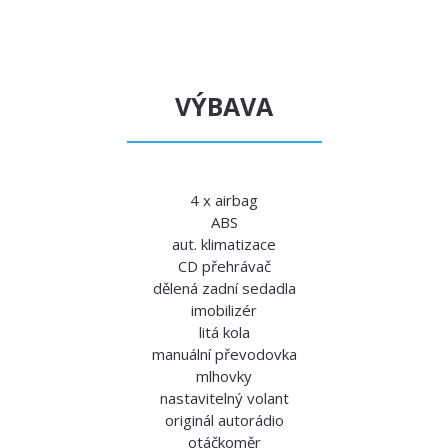
VÝBAVA
4 x airbag
ABS
aut. klimatizace
CD přehrávač
dělená zadní sedadla
imobilizér
litá kola
manuální převodovka
mlhovky
nastavitelný volant
originál autorádio
otáčkoměr