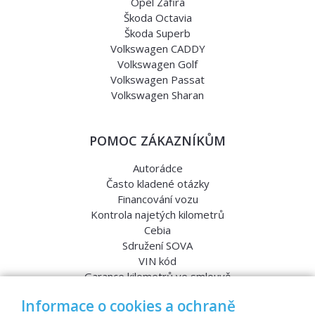
Opel Zafira
Škoda Octavia
Škoda Superb
Volkswagen CADDY
Volkswagen Golf
Volkswagen Passat
Volkswagen Sharan
POMOC ZÁKAZNÍKŮM
Autorádce
Často kladené otázky
Financování vozu
Kontrola najetých kilometrů
Cebia
Sdružení SOVA
VIN kód
Garance kilometrů ve smlouvě
Srovnávací testy aut
Informace o cookies a ochraně