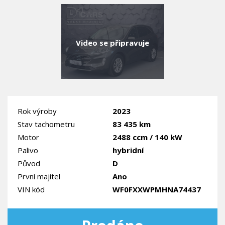
Video se připravuje
Rok výroby
2023
Stav tachometru
83 435 km
Motor
2488 ccm / 140 kW
Palivo
hybridní
Původ
D
První majitel
Ano
VIN kód
WF0FXXWPMHNA74437