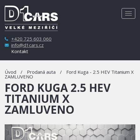
Togg
navig
+420 725 603 060
info@d1cars.cz
Kontakt
Úvod
/
Prodaná auta
/
Ford Kuga - 2.5 HEV Titanium X
ZAMLUVENO
FORD KUGA 2.5 HEV
TITANIUM X
ZAMLUVENO