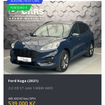
VLASTNICTVÍ D1 CARS
PLNÍ EURO 6
Ford Kuga (2021)
2,0 EB ST-Line 140kW AWD
445 430 Kč bez DPH
539 000 Kč