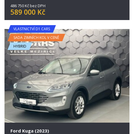
486 750 Kč bez DPH
589 000 Kč
VLASTNICTVÍ D1 CARS
SADA ZIMNÍCH KOL V CENĚ
HYBRID
Ford Kuga (2023)