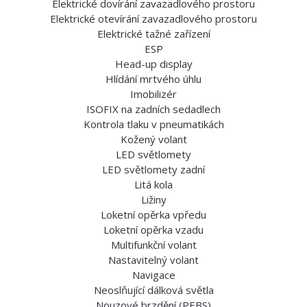
Elektrické dovírání zavazadlového prostoru
Elektrické otevírání zavazadlového prostoru
Elektrické tažné zařízení
ESP
Head-up display
Hlídání mrtvého úhlu
Imobilizér
ISOFIX na zadních sedadlech
Kontrola tlaku v pneumatikách
Kožený volant
LED světlomety
LED světlomety zadní
Litá kola
Ližiny
Loketní opěrka vpředu
Loketní opěrka vzadu
Multifunkční volant
Nastavitelný volant
Navigace
Neoslňující dálková světla
Nouzové brzdění (PEBS)