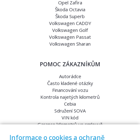
Opel Zafira
Škoda Octavia
Škoda Superb
Volkswagen CADDY
Volkswagen Golf
Volkswagen Passat
Volkswagen Sharan
POMOC ZÁKAZNÍKŮM
Autorádce
Často kladené otázky
Financování vozu
Kontrola najetých kilometrů
Cebia
Sdružení SOVA
VIN kód
Garance kilometrů ve smlouvě
Srovnávací testy aut
Informace o cookies a ochraně