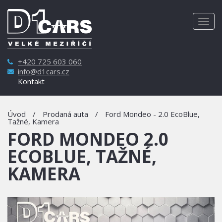
Togg
navig
+420 725 603 060
info@d1cars.cz
Kontakt
Úvod
/
Prodaná auta
/
Ford Mondeo - 2.0 EcoBlue,
Tažné, Kamera
FORD MONDEO 2.0
ECOBLUE, TAŽNÉ,
KAMERA