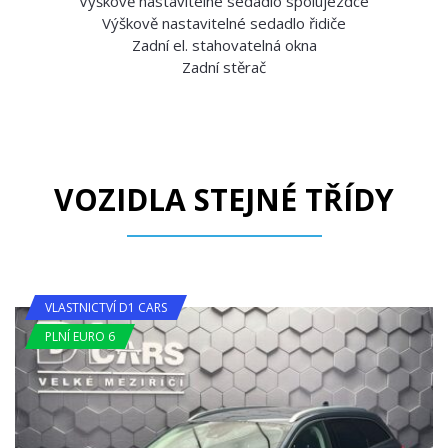
Výškově nastavitelné sedadlo spolujezdce
Výškově nastavitelné sedadlo řidiče
Zadní el. stahovatelná okna
Zadní stěrač
VOZIDLA STEJNÉ TŘÍDY
VLASTNICTVÍ D1 CARS
PLNÍ EURO 6