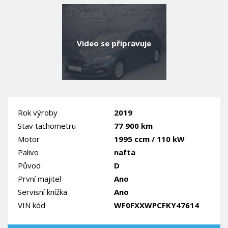
Video se připravuje
Rok výroby
2019
Stav tachometru
77 900 km
Motor
1995 ccm / 110 kW
Palivo
nafta
Původ
D
První majitel
Ano
Servisní knížka
Ano
VIN kód
WF0FXXWPCFKY47614