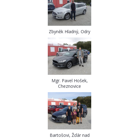
Zbyněk Hladný, Odry
Mgr. Pavel Hošek,
Cheznovice
Bartošovi, Žďár nad