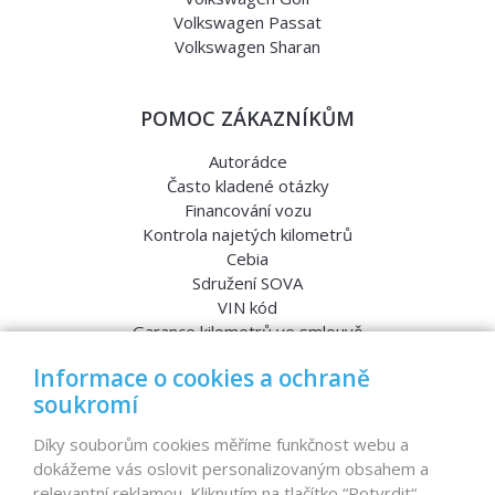
Volkswagen Passat
Volkswagen Sharan
POMOC ZÁKAZNÍKŮM
Autorádce
Často kladené otázky
Financování vozu
Kontrola najetých kilometrů
Cebia
Sdružení SOVA
VIN kód
Garance kilometrů ve smlouvě
Srovnávací testy aut
Informace o cookies a ochraně
soukromí
MENU
Díky souborům cookies měříme funkčnost webu a
dokážeme vás oslovit personalizovaným obsahem a
Nabídka vozů
relevantní reklamou. Kliknutím na tlačítko “Potvrdit“