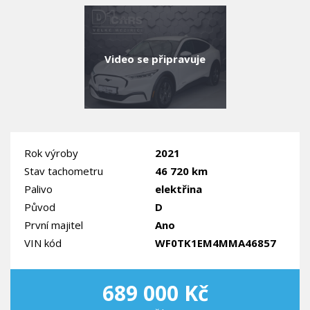
Video se připravuje
Rok výroby
2021
Stav tachometru
46 720 km
Palivo
elektřina
Původ
D
První majitel
Ano
VIN kód
WF0TK1EM4MMA46857
689 000 Kč