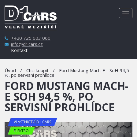
Togg
navig
+420 725 603 060
info@d1cars.cz
Kontakt
Úvod
/
Chci koupit
/
Ford Mustang Mach-E - SoH 94,5
%, po servisní prohlídce
FORD MUSTANG MACH-
E SOH 94,5 %, PO
SERVISNÍ PROHLÍDCE
VLASTNICTVÍ D1 CARS
ELEKTRO