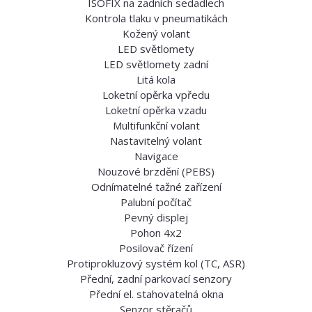
ISOFIX na zadních sedadlech
Kontrola tlaku v pneumatikách
Kožený volant
LED světlomety
LED světlomety zadní
Litá kola
Loketní opěrka vpředu
Loketní opěrka vzadu
Multifunkční volant
Nastavitelný volant
Navigace
Nouzové brzdění (PEBS)
Odnímatelné tažné zařízení
Palubní počítač
Pevný displej
Pohon 4x2
Posilovač řízení
Protiprokluzový systém kol (TC, ASR)
Přední, zadní parkovací senzory
Přední el. stahovatelná okna
Senzor stěračů