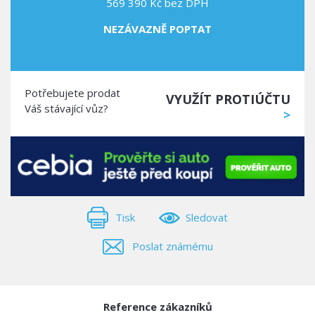
569 390 Kč bez DPH
NEZÁVAZNĚ POPTAT
Potřebujete prodat
VYUŽÍT PROTIÚČTU
Váš stávající vůz?
>
Tisk
Sledovat
Poslat známému
Reference zákazníků