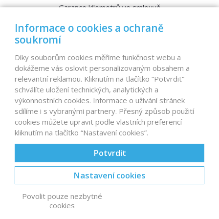
Garance kilometrů ve smlouvě
Srovnávací testy aut
Informace o cookies a ochraně
soukromí
MENU
Díky souborům cookies měříme funkčnost webu a
dokážeme vás oslovit personalizovaným obsahem a
Nabídka vozů
relevantní reklamou. Kliknutím na tlačítko “Potvrdit“
Reference
schválíte uložení technických, analytických a
Dovoz aut na míru – pro koho je určen?
výkonnostních cookies. Informace o užívání stránek
Garanční program
sdílíme i s vybranými partnery. Přesný způsob použití
Prodat auto
cookies můžete upravit podle vlastních preferencí
Finance
kliknutím na tlačítko “Nastavení cookies”.
Prodaná auta
Proč D1 CARS?
Potvrdit
Nastavení cookies
© 2026 D1 CARS s.r.o., autobazar
Karlov 2172, Velké
Povolit pouze nezbytné
Meziříčí
(u EXITu 146 D1)
| Vytvořil
cookies