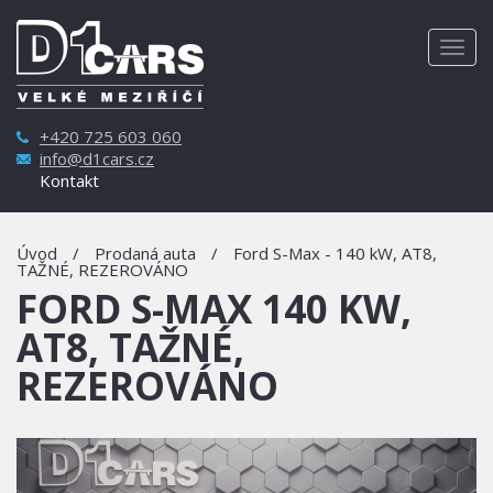
Togg
navig
+420 725 603 060
info@d1cars.cz
Kontakt
Úvod
/
Prodaná auta
/
Ford S-Max - 140 kW, AT8,
TAŽNÉ, REZEROVÁNO
FORD S-MAX 140 KW,
AT8, TAŽNÉ,
REZEROVÁNO