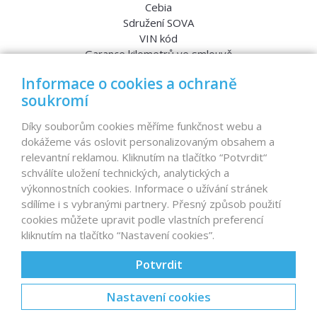
Cebia
Sdružení SOVA
VIN kód
Garance kilometrů ve smlouvě
Srovnávací testy aut
Informace o cookies a ochraně
soukromí
MENU
Díky souborům cookies měříme funkčnost webu a
dokážeme vás oslovit personalizovaným obsahem a
Nabídka vozů
relevantní reklamou. Kliknutím na tlačítko “Potvrdit“
Reference
schválíte uložení technických, analytických a
Dovoz aut na míru – pro koho je určen?
výkonnostních cookies. Informace o užívání stránek
Garanční program
sdílíme i s vybranými partnery. Přesný způsob použití
Prodat auto
cookies můžete upravit podle vlastních preferencí
Finance
kliknutím na tlačítko “Nastavení cookies”.
Prodaná auta
Proč D1 CARS?
Potvrdit
Nastavení cookies