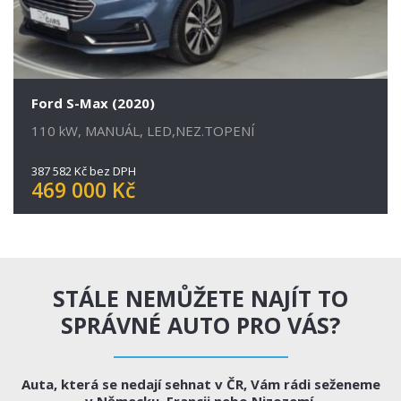
Ford S-Max (2020)
110 kW, MANUÁL, LED,NEZ.TOPENÍ
387 582 Kč bez DPH
469 000 Kč
STÁLE NEMŮŽETE NAJÍT TO
SPRÁVNÉ AUTO PRO VÁS?
Auta, která se nedají sehnat v ČR, Vám rádi seženeme