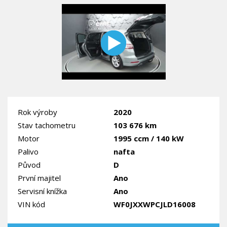
Rok výroby
2020
Stav tachometru
103 676 km
Motor
1995 ccm / 140 kW
Palivo
nafta
Původ
D
První majitel
Ano
Servisní knížka
Ano
VIN kód
WF0JXXWPCJLD16008