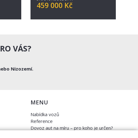
459 000 Kč
RO VÁS?
nebo Nizozemí.
MENU
Nabídka vozů
Reference
Dovoz aut na míru – pro koho je určen?
Garanční program