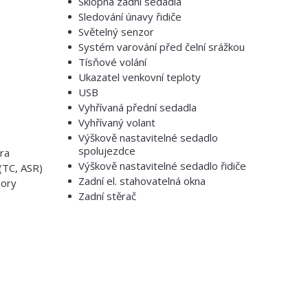
Sklopná zadní sedadla
Sledování únavy řidiče
Světelný senzor
Systém varování před čelní srážkou
Tísňové volání
Ukazatel venkovní teploty
USB
Vyhřívaná přední sedadla
Vyhřívaný volant
Výškově nastavitelné sedadlo
spolujezdce
ra
Výškově nastavitelné sedadlo řidiče
(TC, ASR)
Zadní el. stahovatelná okna
zory
Zadní stěrač