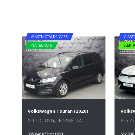
VLASTNICTVÍ D1 CARS
VLAST
PLNÍ EURO 6
ELEKT
Volkswagen Touran (2020)
Volksw
2.0 TDi, DSG, LED SVĚTLA
Pro 77
395 846 Kč bez DPH
652 030