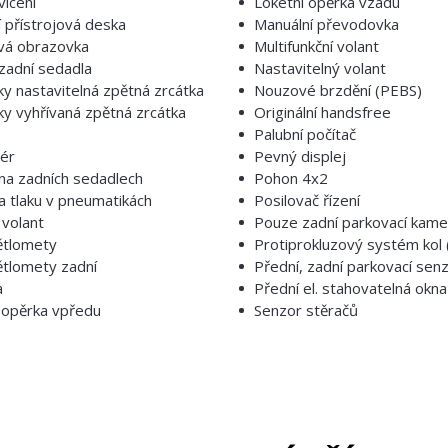
vícení
Loketní opěrka vzadu
í přístrojová deska
Manuální převodovka
vá obrazovka
Multifunkční volant
zadní sedadla
Nastavitelný volant
cky nastavitelná zpětná zrcátka
Nouzové brzdění (PEBS)
cky vyhřívaná zpětná zrcátka
Originální handsfree
Palubní počítač
zér
Pevný displej
na zadních sedadlech
Pohon 4x2
a tlaku v pneumatikách
Posilovač řízení
volant
Pouze zadní parkovací kame
ětlomety
Protiprokluzový systém kol 
tlomety zadní
Přední, zadní parkovací sen
a
Přední el. stahovatelná okna
 opěrka vpředu
Senzor stěračů