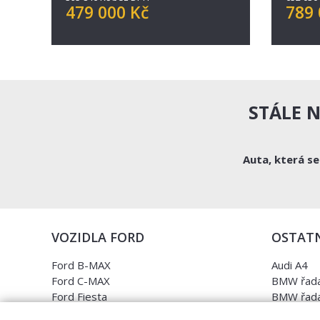
479 000 Kč
789 
STÁLE 
Auta, která s
VOZIDLA FORD
OSTATN
Ford B-MAX
Audi A4
Ford C-MAX
BMW řada
Ford Fiesta
BMW řada
Ford Focus
Opel Astr