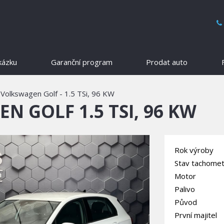
kázku
Garanční program
Prodat auto
Volkswagen Golf - 1.5 TSi, 96 KW
N GOLF 1.5 TSI, 96 KW
Rok výroby
Stav tachomet
Motor
Palivo
Původ
První majitel