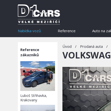
Nabídka vozů
Reference
Auto na za
Úvod
/
Prodaná auta
/
Reference
VOLKSWAGE
zákazníků
Luboš Střihavka,
Krakovany