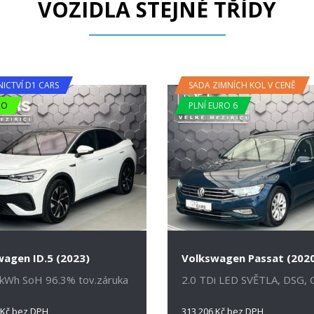
VOZIDLA STEJNÉ TŘÍDY
NICTVÍ D1 CARS
SADA ZIMNÍCH KOL V CENĚ
RO
PLNÍ EURO 6
agen ID.5 (2023)
Volkswagen Passat (202
kWh SoH 96.3% tov.záruka
2.0 TDi LED SVĚTLA, DSG, 
 Kč bez DPH
313 206 Kč bez DPH