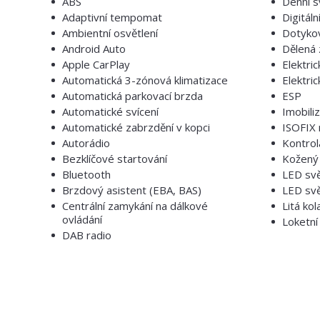
ABS
Denní s
Adaptivní tempomat
Digitáln
Ambientní osvětlení
Dotyko
Android Auto
Dělená 
Apple CarPlay
Elektri
Automatická 3-zónová klimatizace
Elektri
Automatická parkovací brzda
ESP
Automatické svícení
Imobili
Automatické zabrzdění v kopci
ISOFIX 
Autorádio
Kontrol
Bezklíčové startování
Kožený 
Bluetooth
LED sv
Brzdový asistent (EBA, BAS)
LED svě
Centrální zamykání na dálkové
Litá kol
ovládání
Loketní
DAB radio