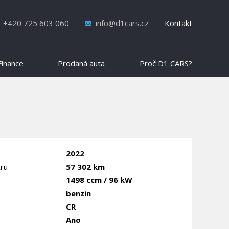
+420 725 603 060
info@d1cars.cz
Kontakt
Finance
Prodaná auta
Proč D1 CARS?
2022
ru
57 302 km
1498 ccm / 96 kW
benzin
CR
Ano