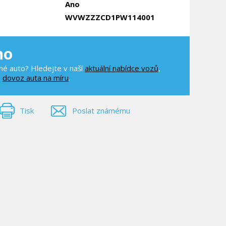
Ano
WVWZZZCD1PW114001
no
é auto? Hledejte v naší
aktuální nabídce vozů
,
e
dovoz auta na míru
.
Tisk
Poslat známému