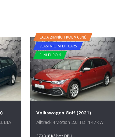
SADA ZIMNÍCH KOL V CENĚ
VLASTNICTVÍ D1 CARS
PLNÍ EURO 6
0)
Volkswagen Golf (2021)
CEBIA
Alltrack 4Motion 2.0 TDI 147KW
379 318 Kč bez DPH