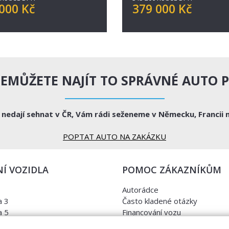
000 Kč
379 000 Kč
NEMŮŽETE NAJÍT TO SPRÁVNÉ AUTO P
e nedají sehnat v ČR, Vám rádi seženeme v Německu, Francii 
POPTAT AUTO NA ZAKÁZKU
Í VOZIDLA
POMOC ZÁKAZNÍKŮM
Autorádce
 3
Často kladené otázky
 5
Financování vozu
a
Kontrola najetých kilometrů