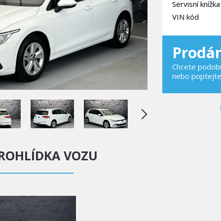
Servisní knížka
VIN kód
Prodá
Chcete podobn
nebo poptejt
ROHLÍDKA VOZU