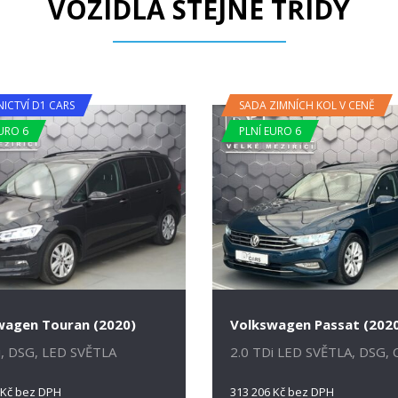
VOZIDLA STEJNÉ TŘÍDY
NICTVÍ D1 CARS
SADA ZIMNÍCH KOL V CENĚ
URO 6
PLNÍ EURO 6
wagen Touran (2020)
Volkswagen Passat (202
i, DSG, LED SVĚTLA
2.0 TDi LED SVĚTLA, DSG, 
 Kč bez DPH
313 206 Kč bez DPH