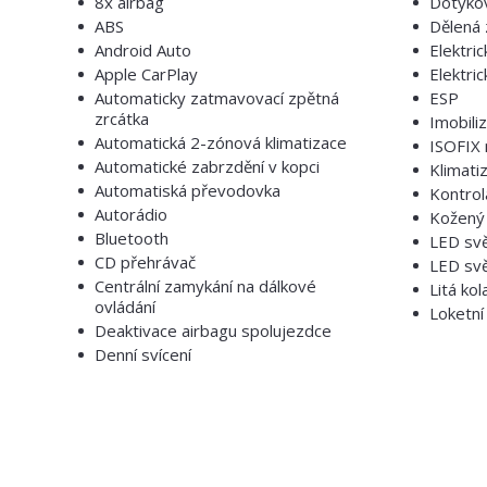
8x airbag
Dotyko
ABS
Dělená 
Android Auto
Elektri
Apple CarPlay
Elektri
Automaticky zatmavovací zpětná
ESP
zrcátka
Imobili
Automatická 2-zónová klimatizace
ISOFIX 
Automatické zabrzdění v kopci
Klimati
Automatiská převodovka
Kontrol
Autorádio
Kožený 
Bluetooth
LED sv
CD přehrávač
LED svě
Centrální zamykání na dálkové
Litá kol
ovládání
Loketní
Deaktivace airbagu spolujezdce
Denní svícení