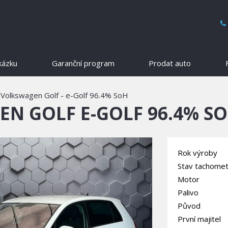
kázku
Garanční program
Prodat auto
Volkswagen Golf - e-Golf 96.4% SoH
N GOLF E-GOLF 96.4% S
Rok výroby
Stav tachomet
Motor
Palivo
Původ
První majitel