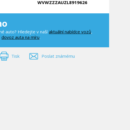
WVWZZZAUZL8919626
no
é auto? Hledejte v naší
aktuální nabídce vozů
,
e
dovoz auta na míru
.
Tisk
Poslat známému