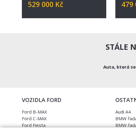
529 000 Kč
479 
STÁLE 
Auta, která s
VOZIDLA FORD
OSTATN
Ford B-MAX
Audi A4
Ford C-MAX
BMW řada
Ford Fiesta
BMW řada
Ford Focus
Opel Astr