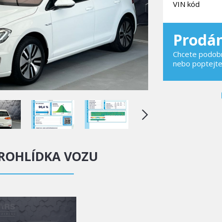
VIN kód
Prodá
Chcete podobn
nebo poptejt
ROHLÍDKA VOZU