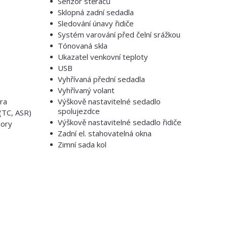
Senzor stěračů
Sklopná zadní sedadla
Sledování únavy řidiče
Systém varování před čelní srážkou
Tónovaná skla
Ukazatel venkovní teploty
USB
Vyhřívaná přední sedadla
Vyhřívaný volant
ra
Výškově nastavitelné sedadlo
spolujezdce
(TC, ASR)
Výškově nastavitelné sedadlo řidiče
zory
Zadní el. stahovatelná okna
Zimní sada kol