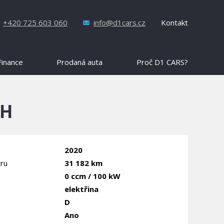
+420 725 603 060
info@d1cars.cz
Kontakt
Finance
Prodaná auta
Proč D1 CARS?
OH
2020
ru
31 182 km
0 ccm / 100 kW
elektřina
D
Ano