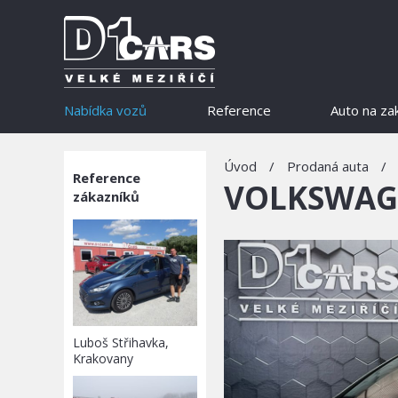
Nabídka vozů
Reference
Auto na za
Úvod
/
Prodaná auta
/
Reference
VOLKSWAGE
zákazníků
Luboš Střihavka,
Krakovany