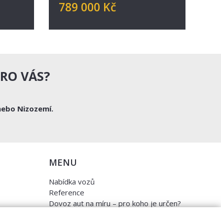
789 000 Kč
RO VÁS?
nebo Nizozemí.
MENU
Nabídka vozů
Reference
Dovoz aut na míru – pro koho je určen?
Garanční program