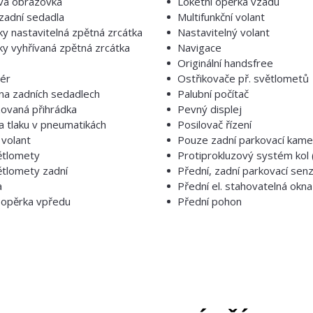
vá obrazovka
Loketní opěrka vzadu
zadní sedadla
Multifunkční volant
cky nastavitelná zpětná zrcátka
Nastavitelný volant
cky vyhřívaná zpětná zrcátka
Navigace
Originální handsfree
zér
Ostřikovače př. světlometů
na zadních sedadlech
Palubní počítač
zovaná přihrádka
Pevný displej
a tlaku v pneumatikách
Posilovač řízení
volant
Pouze zadní parkovací kame
ětlomety
Protiprokluzový systém kol 
tlomety zadní
Přední, zadní parkovací sen
a
Přední el. stahovatelná okna
 opěrka vpředu
Přední pohon