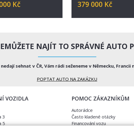
000 Kč
379 000 Kč
NEMŮŽETE NAJÍT TO SPRÁVNÉ AUTO P
e nedají sehnat v ČR, Vám rádi seženeme v Německu, Francii 
POPTAT AUTO NA ZAKÁZKU
Í VOZIDLA
POMOC ZÁKAZNÍKŮM
Autorádce
 3
Často kladené otázky
 5
Financování vozu
a
Kontrola najetých kilometrů