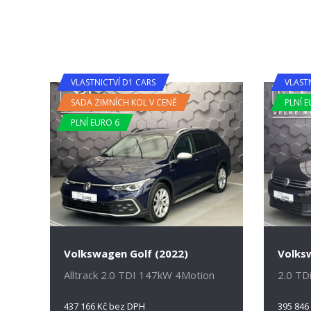
VLASTNICTVÍ D1 CARS
VLAST
SADA ZIMNÍCH KOL V CENĚ
PLNÍ E
PLNÍ EURO 6
Volkswagen Golf (2022)
Volks
Alltrack 2.0 TDI 147kW 4Motion
2.0 TD
437 166 Kč bez DPH
395 846