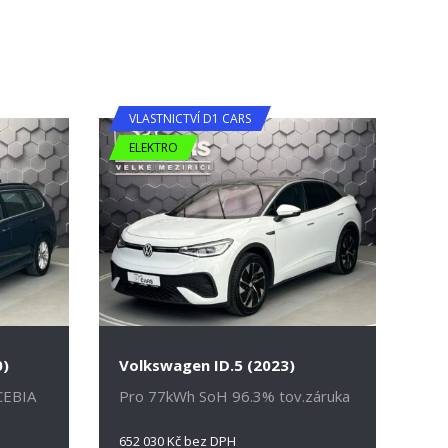
VLASTNICTVÍ D1 CARS
ELEKTRO
0)
Volkswagen ID.5 (2023)
CEBIA
Pro 77kWh SoH 96.3% tov.záruka
652 030 Kč bez DPH