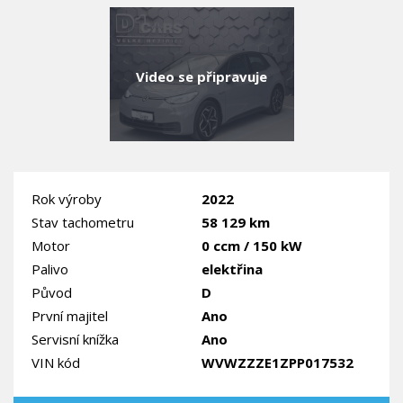
Video se připravuje
Rok výroby
2022
Stav tachometru
58 129 km
Motor
0 ccm / 150 kW
Palivo
elektřina
Původ
D
První majitel
Ano
Servisní knížka
Ano
VIN kód
WVWZZZE1ZPP017532