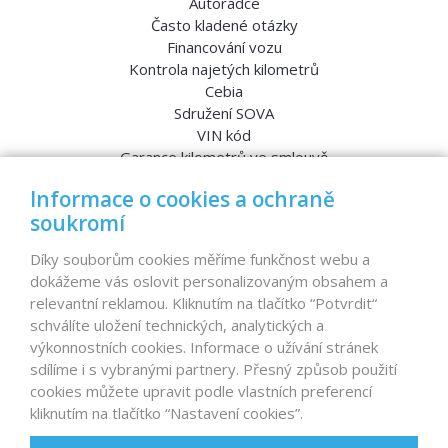
Autorádce
Často kladené otázky
Financování vozu
Kontrola najetých kilometrů
Cebia
Sdružení SOVA
VIN kód
Garance kilometrů ve smlouvě
Srovnávací testy aut
Informace o cookies a ochraně
soukromí
MENU
Díky souborům cookies měříme funkčnost webu a
dokážeme vás oslovit personalizovaným obsahem a
Nabídka vozů
relevantní reklamou. Kliknutím na tlačítko “Potvrdit“
Reference
schválíte uložení technických, analytických a
Dovoz aut na míru – pro koho je určen?
výkonnostních cookies. Informace o užívání stránek
Garanční program
sdílíme i s vybranými partnery. Přesný způsob použití
Prodat auto
cookies můžete upravit podle vlastních preferencí
Finance
kliknutím na tlačítko “Nastavení cookies”.
Prodaná auta
Proč D1 CARS?