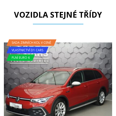
VOZIDLA STEJNÉ TŘÍDY
SADA ZIMNÍCH KOL V CENĚ
VLASTNICTVÍ D1 CARS
PLNÍ EURO 6