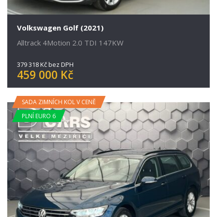
Volkswagen Golf (2021)
Alltrack 4Motion 2.0 TDI 147KW
379 318 Kč bez DPH
459 000 Kč
SADA ZIMNÍCH KOL V CENĚ
PLNÍ EURO 6