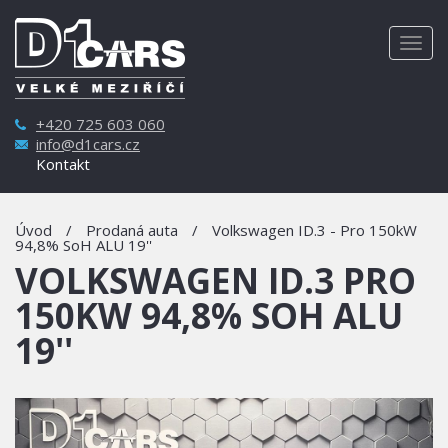
Togg
navig
+420 725 603 060
info@d1cars.cz
Kontakt
Úvod
/
Prodaná auta
/
Volkswagen ID.3 - Pro 150kW
94,8% SoH ALU 19''
VOLKSWAGEN ID.3 PRO
150KW 94,8% SOH ALU
19''