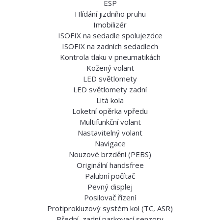
ESP
Hlídání jizdního pruhu
Imobilizér
ISOFIX na sedadle spolujezdce
ISOFIX na zadních sedadlech
Kontrola tlaku v pneumatikách
Kožený volant
LED světlomety
LED světlomety zadní
Litá kola
Loketní opěrka vpředu
Multifunkční volant
Nastavitelný volant
Navigace
Nouzové brzdění (PEBS)
Originální handsfree
Palubní počítač
Pevný displej
Posilovač řízení
Protiprokluzový systém kol (TC, ASR)
Přední, zadní parkovací senzory