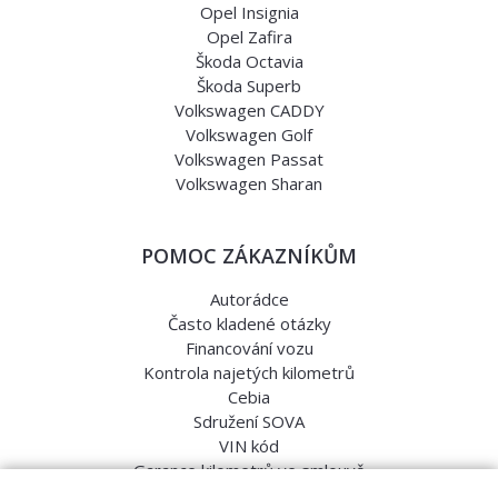
Opel Insignia
Opel Zafira
Škoda Octavia
Škoda Superb
Volkswagen CADDY
Volkswagen Golf
Volkswagen Passat
Volkswagen Sharan
POMOC ZÁKAZNÍKŮM
Autorádce
Často kladené otázky
Financování vozu
Kontrola najetých kilometrů
Cebia
Sdružení SOVA
VIN kód
Garance kilometrů ve smlouvě
Srovnávací testy aut