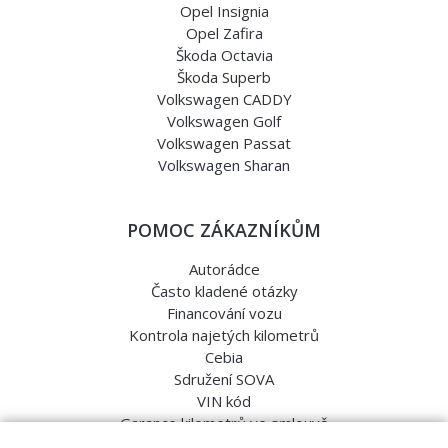
Opel Insignia
Opel Zafira
Škoda Octavia
Škoda Superb
Volkswagen CADDY
Volkswagen Golf
Volkswagen Passat
Volkswagen Sharan
POMOC ZÁKAZNÍKŮM
Autorádce
Často kladené otázky
Financování vozu
Kontrola najetých kilometrů
Cebia
Sdružení SOVA
VIN kód
Garance kilometrů ve smlouvě
Srovnávací testy aut