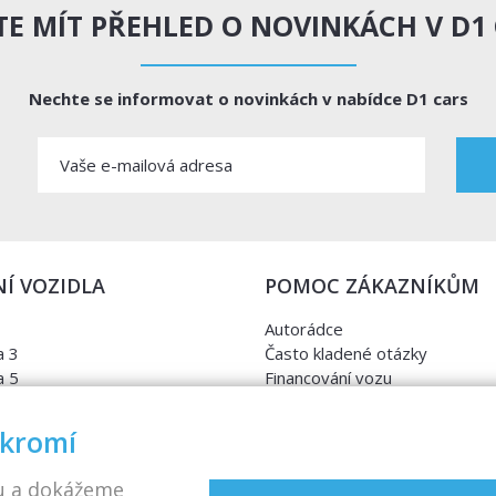
E MÍT PŘEHLED O NOVINKÁCH V D1
Nechte se informovat o novinkách v nabídce D1 cars
Í VOZIDLA
POMOC ZÁKAZNÍKŮM
Autorádce
 3
Často kladené otázky
 5
Financování vozu
a
Kontrola najetých kilometrů
nia
Cebia
ukromí
ra
Sdružení SOVA
avia
VIN kód
u a dokážeme