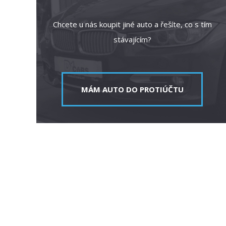
Chcete u nás koupit jiné auto a řešíte, co s tím
stávajícím?
MÁM AUTO DO PROTIÚČTU