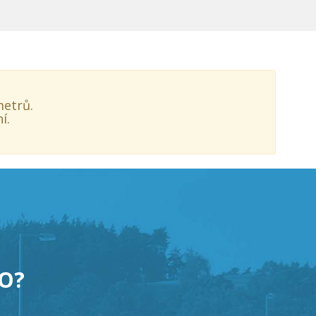
metrů.
í.
TO?