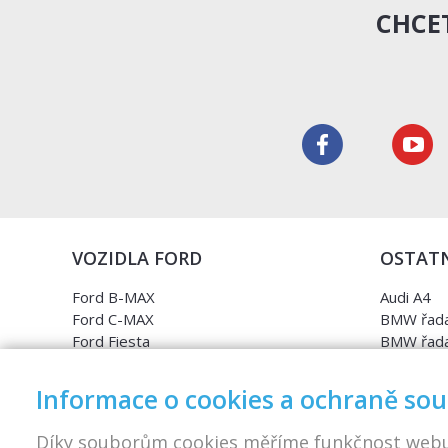
CHCET
VOZIDLA FORD
OSTATN
Ford B-MAX
Audi A4
Ford C-MAX
BMW řada
Ford Fiesta
BMW řada
Ford Focus
Opel Astr
Ford Galaxy
Opel Insig
Informace o cookies a ochraně so
Ford Grand C-MAX
Opel Zafi
Ford Ka
Škoda Oct
Díky souborům cookies měříme funkčnost web