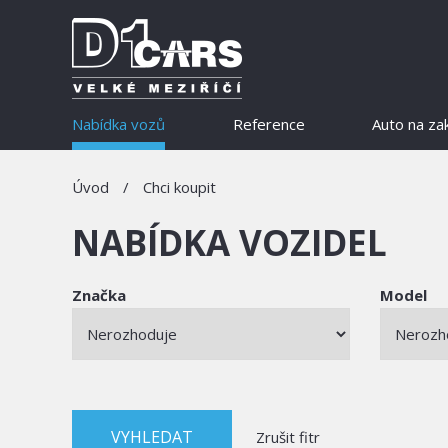
Nabídka vozů
Reference
Auto na za
Úvod
/
Chci koupit
NABÍDKA VOZIDEL
Značka
Model
Zrušit fitr