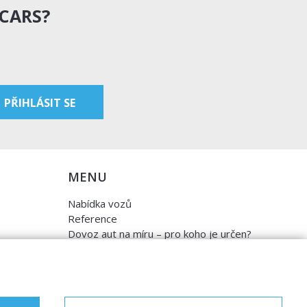
 CARS?
MENU
Nabídka vozů
Reference
Dovoz aut na míru – pro koho je určen?
Garanční program
Prodat auto
Finance
Prodaná auta