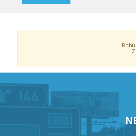
Bohuž
Z
NE