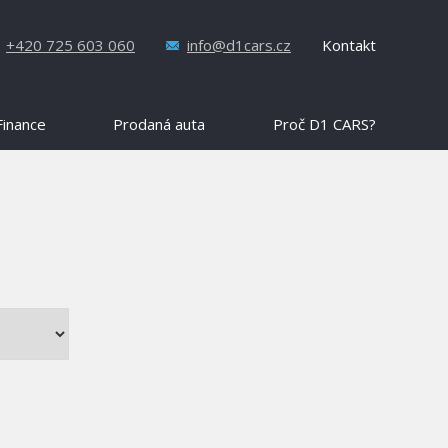
+420 725 603 060
info@d1cars.cz
Kontakt
Finance
Prodaná auta
Proč D1 CARS?