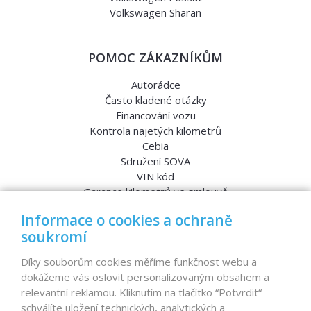
Volkswagen Sharan
POMOC ZÁKAZNÍKŮM
Autorádce
Často kladené otázky
Financování vozu
Kontrola najetých kilometrů
Cebia
Sdružení SOVA
VIN kód
Garance kilometrů ve smlouvě
Srovnávací testy aut
Informace o cookies a ochraně
soukromí
MENU
Díky souborům cookies měříme funkčnost webu a
dokážeme vás oslovit personalizovaným obsahem a
Nabídka vozů
relevantní reklamou. Kliknutím na tlačítko “Potvrdit“
Reference
schválíte uložení technických, analytických a
Dovoz aut na míru – pro koho je určen?