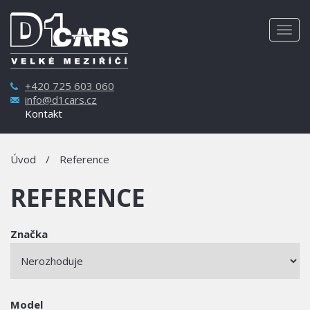
Togg
navig
+420 725 603 060
info@d1cars.cz
Kontakt
Úvod
/
Reference
REFERENCE
Značka
Model