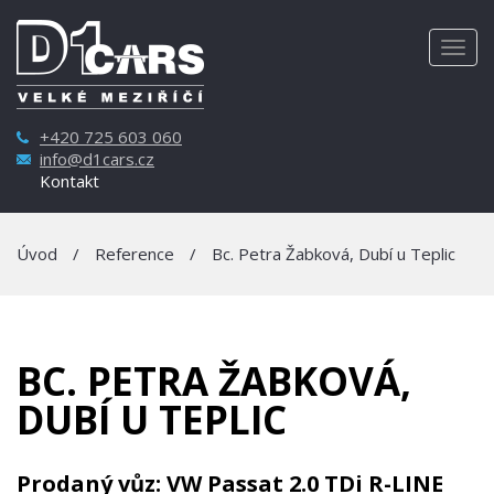
Togg
navig
+420 725 603 060
info@d1cars.cz
Kontakt
Úvod
/
Reference
/
Bc. Petra Žabková, Dubí u Teplic
BC. PETRA ŽABKOVÁ,
DUBÍ U TEPLIC
Prodaný vůz: VW Passat 2.0 TDi R-LINE