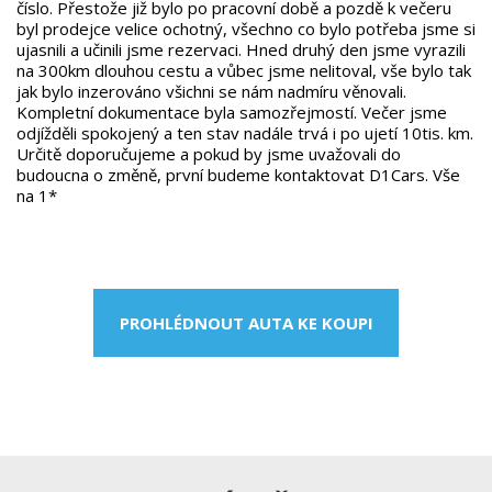
číslo. Přestože již bylo po pracovní době a pozdě k večeru
byl prodejce velice ochotný, všechno co bylo potřeba jsme si
ujasnili a učinili jsme rezervaci. Hned druhý den jsme vyrazili
na 300km dlouhou cestu a vůbec jsme nelitoval, vše bylo tak
jak bylo inzerováno všichni se nám nadmíru věnovali.
Kompletní dokumentace byla samozřejmostí. Večer jsme
odjížděli spokojený a ten stav nadále trvá i po ujetí 10tis. km.
Určitě doporučujeme a pokud by jsme uvažovali do
budoucna o změně, první budeme kontaktovat D1Cars. Vše
na 1*
PROHLÉDNOUT AUTA KE KOUPI