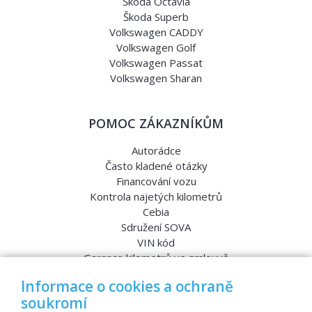
Škoda Octavia
Škoda Superb
Volkswagen CADDY
Volkswagen Golf
Volkswagen Passat
Volkswagen Sharan
POMOC ZÁKAZNÍKŮM
Autorádce
Často kladené otázky
Financování vozu
Kontrola najetých kilometrů
Cebia
Sdružení SOVA
VIN kód
Garance kilometrů ve smlouvě
Srovnávací testy aut
Informace o cookies a ochraně
soukromí