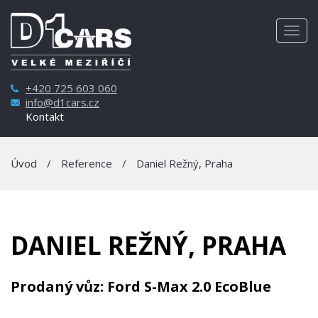
Togg
navig
+420 725 603 060
info@d1cars.cz
Kontakt
Úvod
/
Reference
/
Daniel Režný, Praha
DANIEL REŽNÝ, PRAHA
Prodaný vůz: Ford S-Max 2.0 EcoBlue