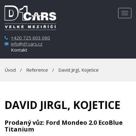
Togg
navig
+420 725 603 060
info@d1cars.cz
Kontakt
Úvod
/
Reference
/
David Jirgl, Kojetice
DAVID JIRGL, KOJETICE
Prodaný vůz: Ford Mondeo 2.0 EcoBlue
Titanium