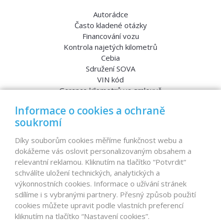
Autorádce
Často kladené otázky
Financování vozu
Kontrola najetých kilometrů
Cebia
Sdružení SOVA
VIN kód
Garance kilometrů ve smlouvě
Srovnávací testy aut
Informace o cookies a ochraně
soukromí
MENU
Díky souborům cookies měříme funkčnost webu a
dokážeme vás oslovit personalizovaným obsahem a
Nabídka vozů
relevantní reklamou. Kliknutím na tlačítko “Potvrdit“
Reference
schválíte uložení technických, analytických a
Dovoz aut na míru – pro koho je určen?
výkonnostních cookies. Informace o užívání stránek
Garanční program
sdílíme i s vybranými partnery. Přesný způsob použití
Prodat auto
cookies můžete upravit podle vlastních preferencí
Finance
kliknutím na tlačítko “Nastavení cookies”.
Prodaná auta