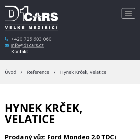
Togg
navig
+420 725 603 060
info@d1cars.cz
Kontakt
Úvod
/
Reference
/
Hynek Krček, Velatice
HYNEK KRČEK,
VELATICE
Prodaný vůz: Ford Mondeo 2.0 TDCi