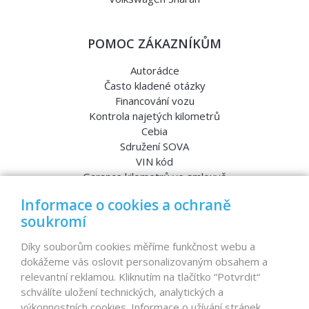
POMOC ZÁKAZNÍKŮM
Autorádce
Často kladené otázky
Financování vozu
Kontrola najetých kilometrů
Cebia
Sdružení SOVA
VIN kód
Garance kilometrů ve smlouvě
Srovnávací testy aut
Informace o cookies a ochraně
soukromí
MENU
Díky souborům cookies měříme funkčnost webu a
dokážeme vás oslovit personalizovaným obsahem a
Nabídka vozů
relevantní reklamou. Kliknutím na tlačítko “Potvrdit“
Reference
schválíte uložení technických, analytických a
Dovoz aut na míru – pro koho je určen?
výkonnostních cookies. Informace o užívání stránek