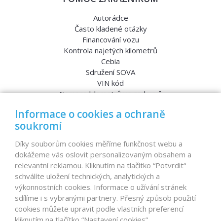
Autorádce
Často kladené otázky
Financování vozu
Kontrola najetých kilometrů
Cebia
Sdružení SOVA
VIN kód
Garance kilometrů ve smlouvě
Srovnávací testy aut
Informace o cookies a ochraně
soukromí
MENU
Díky souborům cookies měříme funkčnost webu a
dokážeme vás oslovit personalizovaným obsahem a
Nabídka vozů
relevantní reklamou. Kliknutím na tlačítko “Potvrdit“
Reference
schválíte uložení technických, analytických a
Dovoz aut na míru – pro koho je určen?
výkonnostních cookies. Informace o užívání stránek
Garanční program
sdílíme i s vybranými partnery. Přesný způsob použití
Prodat auto
cookies můžete upravit podle vlastních preferencí
Finance
kliknutím na tlačítko “Nastavení cookies”.