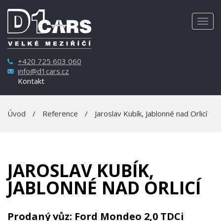
Togg
navig
+420 725 603 060
info@d1cars.cz
Kontakt
Úvod
/
Reference
/
Jaroslav Kubík, Jablonné nad Orlicí
JAROSLAV KUBÍK,
JABLONNÉ NAD ORLICÍ
Prodaný vůz: Ford Mondeo 2,0 TDCi