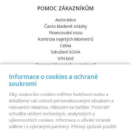
POMOC ZÁKAZNÍKŮM
Autorádce
Často kladené otázky
Financování vozu
Kontrola najetých kilometrů
Cebia
Sdružení SOVA
VIN kód
Garance kilometrů ve smlouvě
Srovnávací testy aut
Informace o cookies a ochraně
soukromí
MENU
Díky souborům cookies měříme funkčnost webu a
dokážeme vás oslovit personalizovaným obsahem a
Nabídka vozů
relevantní reklamou. Kliknutím na tlačítko “Potvrdit“
Reference
schválíte uložení technických, analytických a
Dovoz aut na míru – pro koho je určen?
výkonnostních cookies. Informace o užívání stránek
Garanční program
sdílíme i s vybranými partnery. Přesný způsob použití
Prodat auto