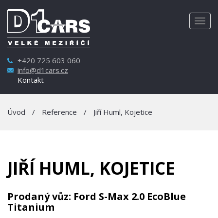
Togg
navig
+420 725 603 060
info@d1cars.cz
Kontakt
Úvod
/
Reference
/
Jiří Huml, Kojetice
JIŘÍ HUML, KOJETICE
Prodaný vůz: Ford S-Max 2.0 EcoBlue
Titanium