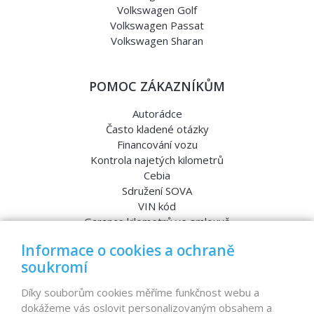
Volkswagen Golf
Volkswagen Passat
Volkswagen Sharan
POMOC ZÁKAZNÍKŮM
Autorádce
Často kladené otázky
Financování vozu
Kontrola najetých kilometrů
Cebia
Sdružení SOVA
VIN kód
Garance kilometrů ve smlouvě
Srovnávací testy aut
Informace o cookies a ochraně
soukromí
MENU
Díky souborům cookies měříme funkčnost webu a
dokážeme vás oslovit personalizovaným obsahem a
Nabídka vozů