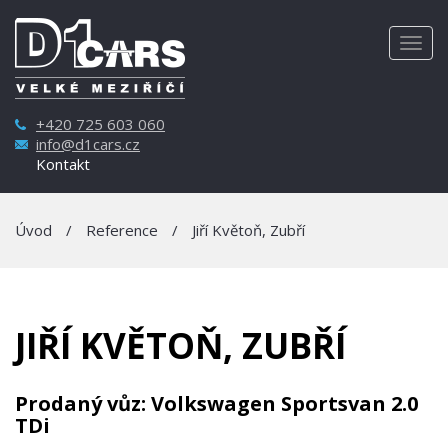
Togg
navig
+420 725 603 060
info@d1cars.cz
Kontakt
Úvod
/
Reference
/
Jiří Květoň, Zubří
JIŘÍ KVĚTOŇ, ZUBŘÍ
Prodaný vůz: Volkswagen Sportsvan 2.0
TDi