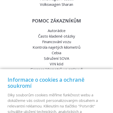
Volkswagen Sharan
POMOC ZÁKAZNÍKŮM
Autorádce
Často kladené otázky
Financování vozu
Kontrola najetých kilometrů
Cebia
Sdružení SOVA
VIN kód
Garance kilometrů ve smlouvě
Srovnávací testy aut
Informace o cookies a ochraně
soukromí
MENU
Díky souborům cookies měříme funkčnost webu a
dokážeme vás oslovit personalizovaným obsahem a
Nabídka vozů
relevantní reklamou. Kliknutím na tlačítko “Potvrdit“
Reference
schválíte uložení technických, analytických a
Dovoz aut na míru – pro koho je určen?