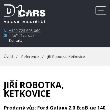
Togg
navig
+420 725 603 060
info@d1cars.cz
Kontakt
Úvod
/
Reference
/
Jiří Robotka, Ketkovice
JIŘÍ ROBOTKA,
KETKOVICE
Prodaný vůz: Ford Galaxy 2.0 EcoBlue 140