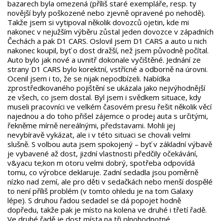
bazarech byla omezená (příliš staré exempláře, resp. ty
novější byly poškozené nebo zjevně opravené po nehodě).
Takže jsem si vytipoval několik dovozců ojetin, kde mi
nakonec v nejužším výběru zůstal jeden dovozce v západních
Čechách a pak D1 CARS. Oslovil jsem D1 CARS a auto u nich
nakonec koupil, byť o dost dražší, než jsem původně počítal.
Auto bylo jak nové a uvnitř dokonale vyčištěné. Jednání ze
strany D1 CARS bylo korektní, vstřícné a odborně na úrovni.
Ocenil jsem i to, že se nijak nepodbízeli. Nabídka
zprostředkovaného pojištění se ukázala jako nejvýhodnější
ze všech, co jsem dostal. Byl jsem i svědkem situace, kdy
museli pracovníci ve velkém časovém presu řešit několik věcí
najednou a do toho přišel zájemce o prodej auta s určitými,
řekněme mírně nereálnými, představami. Mohli jej
nevybíravě vykázat, ale i v této situaci se chovali velmi
slušně. S volbou auta jsem spokojený – byť v základní výbavě
je vybavené až dost, jizdní vlastnosti předčily očekávání,
v&yacu te;kon m otoru velmi dobrý, spotřeba odpovídá
tomu, co výrobce deklaruje. Zadní sedadla jsou poměrně
nízko nad zemí, ale pro děti v sedačkách nebo menší dospělé
to není příliš problém (v tomto ohledu je na tom Galaxy
lépe). S druhou řadou sedadel se dá popojet hodně
dopředu, takže pak je místo na kolena ve druhé i třetí řadě.
Ve druhé řadě je dost místa na tři plnohodnotné