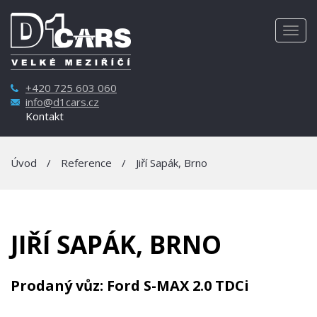
Togg
navig
+420 725 603 060
info@d1cars.cz
Kontakt
Úvod
/
Reference
/
Jiří Sapák, Brno
JIŘÍ SAPÁK, BRNO
Prodaný vůz: Ford S-MAX 2.0 TDCi