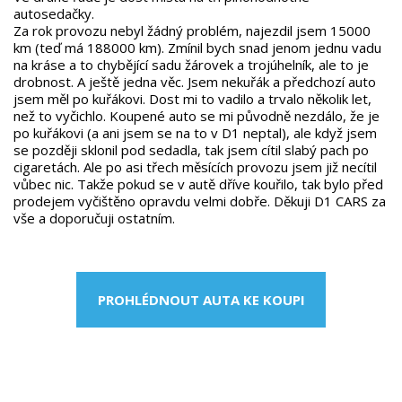
autosedačky.
Za rok provozu nebyl žádný problém, najezdil jsem 15000
km (teď má 188000 km). Zmínil bych snad jenom jednu vadu
na kráse a to chybějící sadu žárovek a trojúhelník, ale to je
drobnost. A ještě jedna věc. Jsem nekuřák a předchozí auto
jsem měl po kuřákovi. Dost mi to vadilo a trvalo několik let,
než to vyčichlo. Koupené auto se mi původně nezdálo, že je
po kuřákovi (a ani jsem se na to v D1 neptal), ale když jsem
se později sklonil pod sedadla, tak jsem cítil slabý pach po
cigaretách. Ale po asi třech měsících provozu jsem již necítil
vůbec nic. Takže pokud se v autě dříve kouřilo, tak bylo před
prodejem vyčištěno opravdu velmi dobře. Děkuji D1 CARS za
vše a doporučuji ostatním.
PROHLÉDNOUT AUTA KE KOUPI