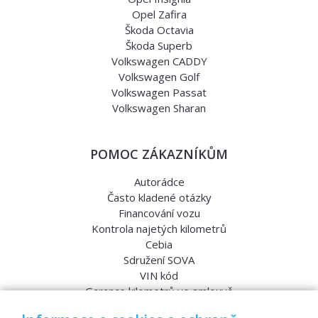
Opel Zafira
Škoda Octavia
Škoda Superb
Volkswagen CADDY
Volkswagen Golf
Volkswagen Passat
Volkswagen Sharan
POMOC ZÁKAZNÍKŮM
Autorádce
Často kladené otázky
Financování vozu
Kontrola najetých kilometrů
Cebia
Sdružení SOVA
VIN kód
Garance kilometrů ve smlouvě
Srovnávací testy aut