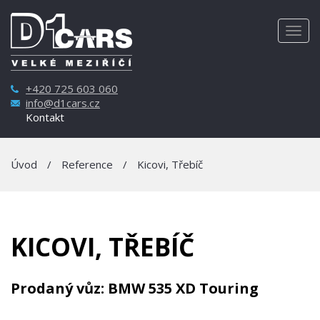
Togg
navig
+420 725 603 060
info@d1cars.cz
Kontakt
Úvod
/
Reference
/
Kicovi, Třebíč
KICOVI, TŘEBÍČ
Prodaný vůz: BMW 535 XD Touring