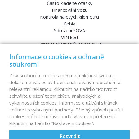
Často kladené otázky
Financování vozu
Kontrola najetých kilometrů
Cebia
Sdružení SOVA
VIN kód
Garance kilometrů ve smlouvě
Srovnávací testy aut
Informace o cookies a ochraně
soukromí
MENU
Díky souborům cookies měříme funkčnost webu a
dokážeme vás oslovit personalizovaným obsahem a
Nabídka vozů
relevantní reklamou. Kliknutím na tlačítko “Potvrdit“
Reference
schválíte uložení technických, analytických a
Dovoz aut na míru – pro koho je určen?
výkonnostních cookies. Informace o užívání stránek
Garanční program
sdílíme i s vybranými partnery. Přesný způsob použití
Prodat auto
cookies můžete upravit podle vlastních preferencí
Finance
kliknutím na tlačítko “Nastavení cookies”.
Prodaná auta
Proč D1 CARS?
Potvrdit