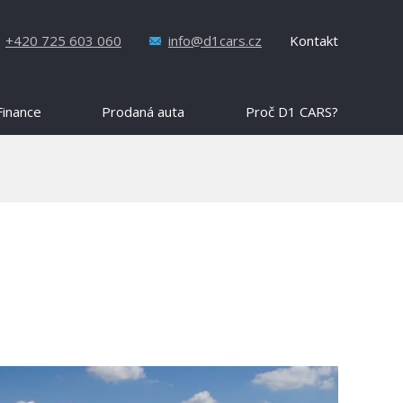
+420 725 603 060
info@d1cars.cz
Kontakt
Finance
Prodaná auta
Proč D1 CARS?