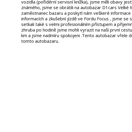
vozidla (pofidérní servisní knížka), jsme měli obavy jest
známého, jsme se obrátili na autobazar D1cars Velké Me
zaměstnanec bazaru a poskytl nám veškeré informace 
informacích a zkušební jízdě ve Fordu Focus , jsme se s
setkali také s velmi profesionálním přístupem a příje
zhruba po hodině jsme mohli vyrazit na naší první cestu.
km a jsme nadmíru spokojeni .Tento autobazar vřele dopo
tomto autobazaru.