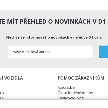
E MÍT PŘEHLED O NOVINKÁCH V D1
Nechte se informovat o novinkách v nabídce D1 cars
Í VOZIDLA
POMOC ZÁKAZNÍKŮM
Autorádce
 3
Často kladené otázky
 5
Financování vozu
a
Kontrola najetých kilometrů