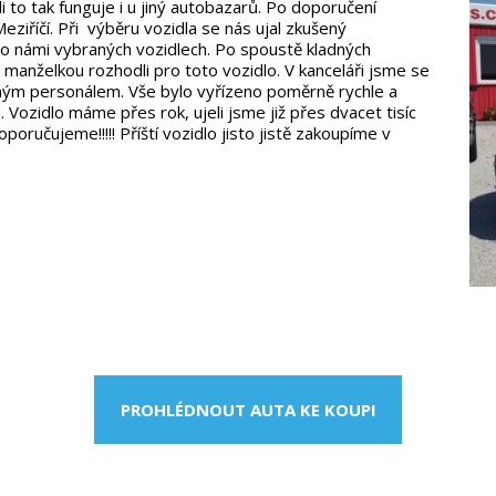
li to tak funguje i u jiný autobazarů. Po doporučení
ziříčí. Při výběru vozidla se nás ujal zkušený
o námi vybraných vozidlech. Po spoustě kladných
 manželkou rozhodli pro toto vozidlo. V kanceláři jsme se
mným personálem. Vše bylo vyřízeno poměrně rychle a
 Vozidlo máme přes rok, ujeli jsme již přes dvacet tisíc
ručujeme!!!!! Příští vozidlo jisto jistě zakoupíme v
PROHLÉDNOUT AUTA KE KOUPI