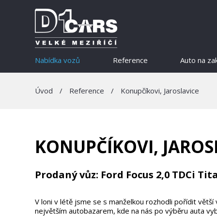
Nabídka vozů
Reference
Auto na za
Úvod
/
Reference
/
Konupčíkovi, Jaroslavice
KONUPČÍKOVI, JAROS
Prodaný vůz: Ford Focus 2,0 TDCi Ti
V loni v létě jsme se s manželkou rozhodli pořídit větš
největším autobazarem, kde na nás po výběru auta vybali