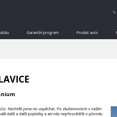
kázku
Garanční program
Prodat auto
LAVICE
tanium
í vůz. Nechtěli jsme nic uspěchat. Po zkušenostech s naším
li další a další poplatky a ani nás nepřesvědčili o původu