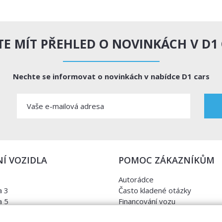
E MÍT PŘEHLED O NOVINKÁCH V D1
Nechte se informovat o novinkách v nabídce D1 cars
Í VOZIDLA
POMOC ZÁKAZNÍKŮM
Autorádce
 3
Často kladené otázky
 5
Financování vozu
a
Kontrola najetých kilometrů