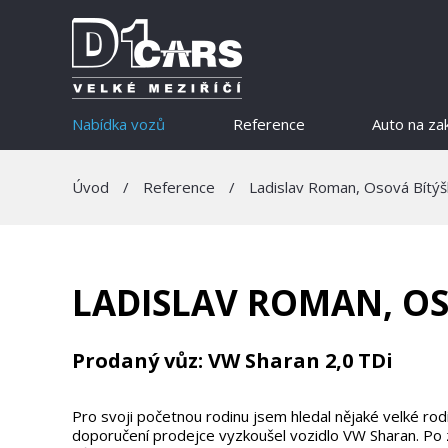
Nabídka vozů
Reference
Auto na za
Úvod
/
Reference
/
Ladislav Roman, Osová Bítýš
LADISLAV ROMAN, OS
Prodaný vůz: VW Sharan 2,0 TDi
Pro svoji početnou rodinu jsem hledal nějaké velké rod
doporučení prodejce vyzkoušel vozidlo VW Sharan. Po z