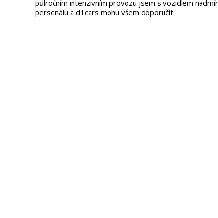
půlročním intenzivním provozu jsem s vozidlem nadmíru 
personálu a d1cars mohu všem doporučit.