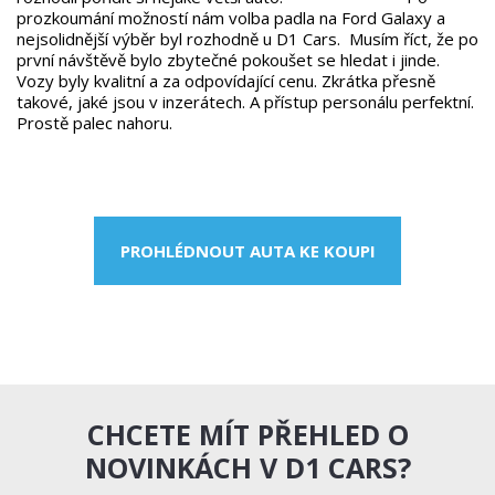
prozkoumání možností nám volba padla na Ford Galaxy a
nejsolidnější výběr byl rozhodně u D1 Cars. Musím říct, že po
první návštěvě bylo zbytečné pokoušet se hledat i jinde.
Vozy byly kvalitní a za odpovídající cenu. Zkrátka přesně
takové, jaké jsou v inzerátech. A přístup personálu perfektní.
Prostě palec nahoru.
PROHLÉDNOUT AUTA KE KOUPI
CHCETE MÍT PŘEHLED O
NOVINKÁCH V D1 CARS?