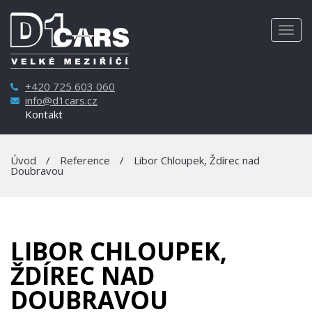
Togg
navig
+420 725 603 060
info@d1cars.cz
Kontakt
Úvod
/
Reference
/
Libor Chloupek, Ždírec nad
Doubravou
LIBOR CHLOUPEK,
ŽDÍREC NAD
DOUBRAVOU