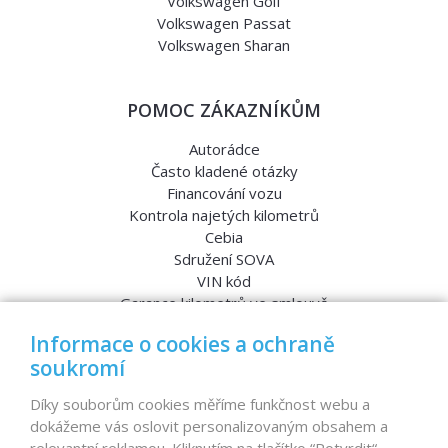
Volkswagen Golf
Volkswagen Passat
Volkswagen Sharan
POMOC ZÁKAZNÍKŮM
Autorádce
Často kladené otázky
Financování vozu
Kontrola najetých kilometrů
Cebia
Sdružení SOVA
VIN kód
Garance kilometrů ve smlouvě
Srovnávací testy aut
Informace o cookies a ochraně
soukromí
MENU
Díky souborům cookies měříme funkčnost webu a
dokážeme vás oslovit personalizovaným obsahem a
Nabídka vozů
relevantní reklamou. Kliknutím na tlačítko “Potvrdit“