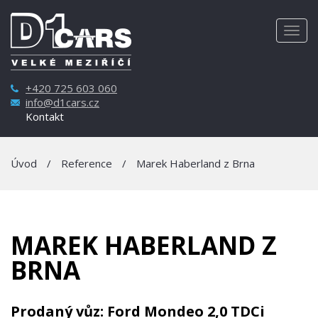
Togg
navig
+420 725 603 060
info@d1cars.cz
Kontakt
Úvod
/
Reference
/
Marek Haberland z Brna
MAREK HABERLAND Z
BRNA
Prodaný vůz: Ford Mondeo 2,0 TDCi