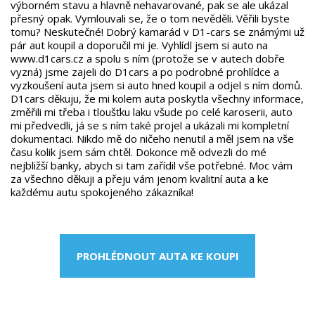
výborném stavu a hlavně nehavarované, pak se ale ukázal
přesný opak. Vymlouvali se, že o tom nevěděli. Věřili byste
tomu? Neskutečné! Dobrý kamarád v D1-cars se známými už
pár aut koupil a doporučil mi je. Vyhlídl jsem si auto na
www.d1cars.cz a spolu s ním (protože se v autech dobře
vyzná) jsme zajeli do D1cars a po podrobné prohlídce a
vyzkoušení auta jsem si auto hned koupil a odjel s ním domů.
D1cars děkuju, že mi kolem auta poskytla všechny informace,
změřili mi třeba i tloušťku laku všude po celé karoserii, auto
mi předvedli, já se s ním také projel a ukázali mi kompletní
dokumentaci. Nikdo mě do ničeho nenutil a měl jsem na vše
času kolik jsem sám chtěl. Dokonce mě odvezli do mé
nejbližší banky, abych si tam zařídil vše potřebné. Moc vám
za všechno děkuji a přeju vám jenom kvalitní auta a ke
každému autu spokojeného zákazníka!
PROHLÉDNOUT AUTA KE KOUPI