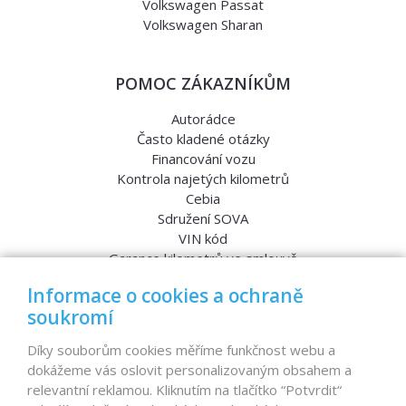
Volkswagen Passat
Volkswagen Sharan
POMOC ZÁKAZNÍKŮM
Autorádce
Často kladené otázky
Financování vozu
Kontrola najetých kilometrů
Cebia
Sdružení SOVA
VIN kód
Garance kilometrů ve smlouvě
Srovnávací testy aut
Informace o cookies a ochraně
soukromí
MENU
Díky souborům cookies měříme funkčnost webu a
dokážeme vás oslovit personalizovaným obsahem a
Nabídka vozů
relevantní reklamou. Kliknutím na tlačítko “Potvrdit“
Reference