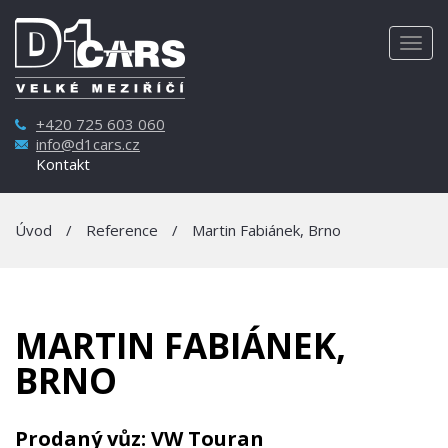
Togg
navig
+420 725 603 060
info@d1cars.cz
Kontakt
Úvod
/
Reference
/
Martin Fabiánek, Brno
MARTIN FABIÁNEK,
BRNO
Prodaný vůz: VW Touran