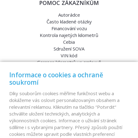
POMOC ZÁKAZNÍKŮM
Autorádce
Často kladené otázky
Financování vozu
Kontrola najetých kilometrů
Cebia
Sdružení SOVA
VIN kód
Garance kilometrů ve smlouvě
Srovnávací testy aut
Informace o cookies a ochraně
soukromí
MENU
Díky souborům cookies měříme funkčnost webu a
dokážeme vás oslovit personalizovaným obsahem a
Nabídka vozů
relevantní reklamou. Kliknutím na tlačítko “Potvrdit“
Reference
schválíte uložení technických, analytických a
Dovoz aut na míru – pro koho je určen?
výkonnostních cookies. Informace o užívání stránek
Garanční program
sdílíme i s vybranými partnery. Přesný způsob použití
Prodat auto
cookies můžete upravit podle vlastních preferencí
Finance