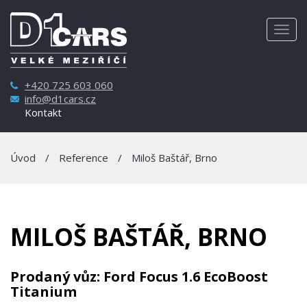
Togg
navig
+420 725 603 060
info@d1cars.cz
Kontakt
Úvod
/
Reference
/
Miloš Baštář, Brno
MILOŠ BAŠTÁŘ, BRNO
Prodaný vůz: Ford Focus 1.6 EcoBoost
Titanium