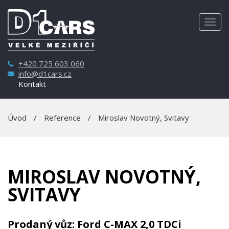
Togg
navig
+420 725 603 060
info@d1cars.cz
Kontakt
Úvod
/
Reference
/
Miroslav Novotný, Svitavy
MIROSLAV NOVOTNÝ,
SVITAVY
Prodaný vůz: Ford C-MAX 2,0 TDCi