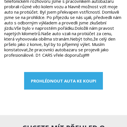
telefonickém rozhovoru jsme s pracovníkem autobazaru
probrali různé věci kolem vozu a hlavně možnost vzít moje
auto na protiúčet. Byl jsem překvapen vstřícností. Domluvili
jsme se na prohlídce. Po příjezdu se nás ujali, předvedli nám
auto s odborným výkladem a provedli jsme zkušební
jízdu.Vše bylo v naprostém pořádku.Doložili nám pravost
najetých kilometrů.Naše auto vzali na protiúčet za cenu,
která vyhovovala oběma stranám.Nebýt toho,že celý den
pršelo jako z konve, byl by to příjemný výlet. Musím
konstatovat,že pracovníci autobazaru se projevili jako
profesionálové. D1 CARS vřele doporučuji!!!!!
PROHLÉDNOUT AUTA KE KOUPI