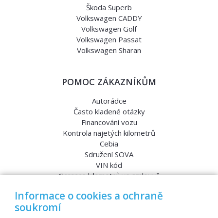
Škoda Superb
Volkswagen CADDY
Volkswagen Golf
Volkswagen Passat
Volkswagen Sharan
POMOC ZÁKAZNÍKŮM
Autorádce
Často kladené otázky
Financování vozu
Kontrola najetých kilometrů
Cebia
Sdružení SOVA
VIN kód
Garance kilometrů ve smlouvě
Srovnávací testy aut
Informace o cookies a ochraně
soukromí