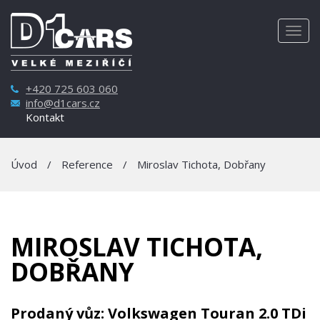
Togg
navig
+420 725 603 060
info@d1cars.cz
Kontakt
Úvod
/
Reference
/
Miroslav Tichota, Dobřany
MIROSLAV TICHOTA,
DOBŘANY
Prodaný vůz: Volkswagen Touran 2.0 TDi