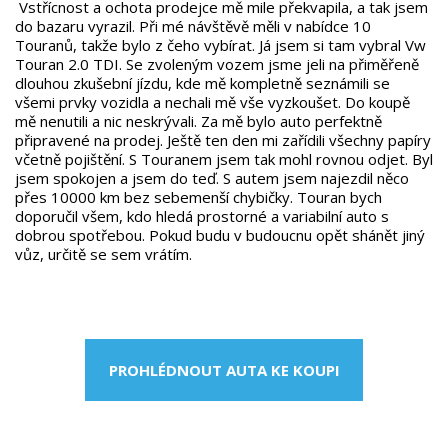
Vstřícnost a ochota prodejce mě mile překvapila, a tak jsem
do bazaru vyrazil. Při mé návštěvě měli v nabídce 10
Touranů, takže bylo z čeho vybírat. Já jsem si tam vybral Vw
Touran 2.0 TDI. Se zvoleným vozem jsme jeli na přiměřeně
dlouhou zkušební jízdu, kde mě kompletně seznámili se
všemi prvky vozidla a nechali mě vše vyzkoušet. Do koupě
mě nenutili a nic neskrývali. Za mě bylo auto perfektně
připravené na prodej. Ještě ten den mi zařídili všechny papíry
včetně pojištění. S Touranem jsem tak mohl rovnou odjet. Byl
jsem spokojen a jsem do teď. S autem jsem najezdil něco
přes 10000 km bez sebemenší chybičky. Touran bych
doporučil všem, kdo hledá prostorné a variabilní auto s
dobrou spotřebou. Pokud budu v budoucnu opět shánět jiný
vůz, určitě se sem vrátím.
PROHLÉDNOUT AUTA KE KOUPI