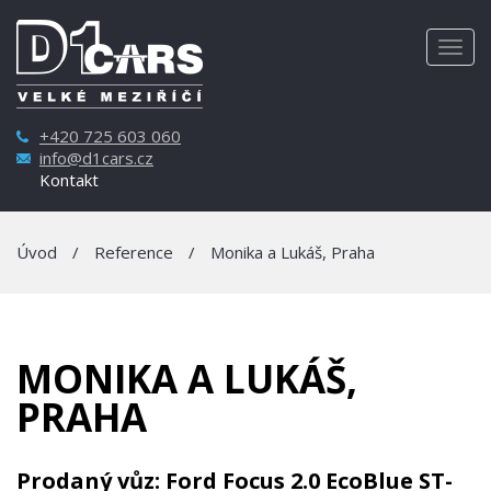
Togg
navig
+420 725 603 060
info@d1cars.cz
Kontakt
Úvod
/
Reference
/
Monika a Lukáš, Praha
MONIKA A LUKÁŠ,
PRAHA
Prodaný vůz: Ford Focus 2.0 EcoBlue ST-