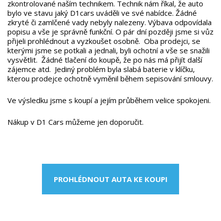
zkontrolované naším technikem. Technik nám říkal, že auto
bylo ve stavu jaký D1cars uváděli ve své nabídce. Žádné
zkryté či zamlčené vady nebyly nalezeny. Výbava odpovídala
popisu a vše je správně funkční. O pár dní později jsme si vůz
přijeli prohlédnout a vyzkoušet osobně. Oba prodejci, se
kterými jsme se potkali a jednali, byli ochotní a vše se snažili
vysvětlit. Žádné tlačení do koupě, že po nás má přijít další
zájemce atd. Jediný problém byla slabá baterie v klíčku,
kterou prodejce ochotně vyměnil během sepisování smlouvy.
Ve výsledku jsme s koupí a jejím průběhem velice spokojeni.
Nákup v D1 Cars můžeme jen doporučit.
PROHLÉDNOUT AUTA KE KOUPI