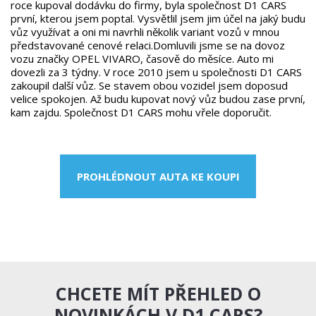
roce kupoval dodávku do firmy, byla společnost D1 CARS
první, kterou jsem poptal. Vysvětlil jsem jim účel na jaký budu
vůz využívat a oni mi navrhli několik variant vozů v mnou
představované cenové relaci.Domluvili jsme se na dovoz
vozu značky OPEL VIVARO, časově do měsíce. Auto mi
dovezli za 3 týdny. V roce 2010 jsem u společnosti D1 CARS
zakoupil další vůz. Se stavem obou vozidel jsem doposud
velice spokojen. Až budu kupovat nový vůz budou zase první,
kam zajdu. Společnost D1 CARS mohu vřele doporučit.
PROHLÉDNOUT AUTA KE KOUPI
CHCETE MÍT PŘEHLED O
NOVINKÁCH V D1 CARS?