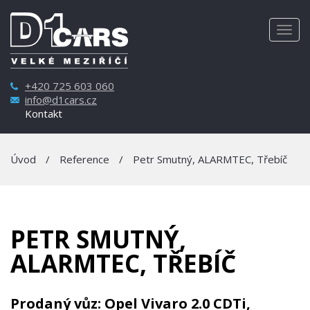
Togg
navig
+420 725 603 060
info@d1cars.cz
Kontakt
Úvod
/
Reference
/
Petr Smutný, ALARMTEC, Třebíč
PETR SMUTNÝ,
ALARMTEC, TŘEBÍČ
Prodaný vůz: Opel Vivaro 2.0 CDTi,