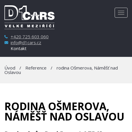
Togg
navig
+420 725 603 060
info@d1cars.cz
Kontakt
Úvod
/
Reference
/
rodina Ošmerova, Náměšť nad
Oslavou
RODINA OŠMEROVA,
NÁMĚŠŤ NAD OSLAVOU