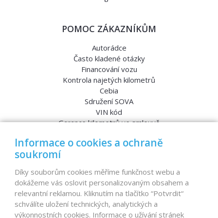
POMOC ZÁKAZNÍKŮM
Autorádce
Často kladené otázky
Financování vozu
Kontrola najetých kilometrů
Cebia
Sdružení SOVA
VIN kód
Garance kilometrů ve smlouvě
Srovnávací testy aut
Informace o cookies a ochraně
soukromí
MENU
Díky souborům cookies měříme funkčnost webu a
dokážeme vás oslovit personalizovaným obsahem a
Nabídka vozů
relevantní reklamou. Kliknutím na tlačítko “Potvrdit“
Reference
schválíte uložení technických, analytických a
Dovoz aut na míru – pro koho je určen?
výkonnostních cookies. Informace o užívání stránek
Garanční program