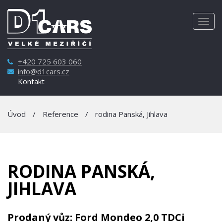
Togg
navig
+420 725 603 060
info@d1cars.cz
Kontakt
Úvod
/
Reference
/
rodina Panská, Jihlava
RODINA PANSKÁ,
JIHLAVA
Prodaný vůz: Ford Mondeo 2,0 TDCi