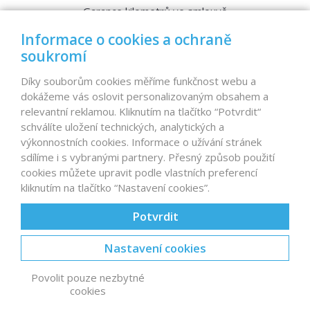
Garance kilometrů ve smlouvě
Srovnávací testy aut
Informace o cookies a ochraně
soukromí
MENU
Díky souborům cookies měříme funkčnost webu a
dokážeme vás oslovit personalizovaným obsahem a
Nabídka vozů
relevantní reklamou. Kliknutím na tlačítko “Potvrdit“
Reference
schválíte uložení technických, analytických a
Dovoz aut na míru – pro koho je určen?
výkonnostních cookies. Informace o užívání stránek
Garanční program
sdílíme i s vybranými partnery. Přesný způsob použití
Prodat auto
cookies můžete upravit podle vlastních preferencí
Finance
kliknutím na tlačítko “Nastavení cookies”.
Prodaná auta
Proč D1 CARS?
Potvrdit
Nastavení cookies
© 2026 D1 CARS s.r.o., autobazar
Karlov 2172, Velké
Povolit pouze nezbytné
Meziříčí
(u EXITu 146 D1)
| Vytvořil
cookies