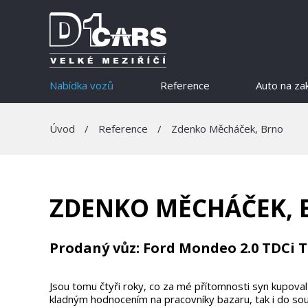
Nabídka vozů
Reference
Auto na za
Úvod
/
Reference
/
Zdenko Měcháček, Brno
ZDENKO MĚCHÁČEK,
Prodaný vůz: Ford Mondeo 2.0 TDCi 
Jsou tomu čtyři roky, co za mé přítomnosti syn kupo
kladným hodnocením na pracovníky bazaru, tak i do s