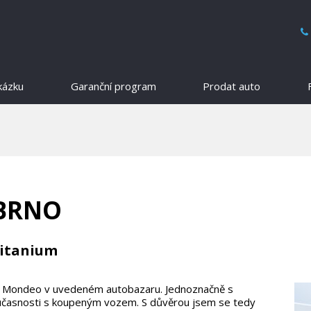
kázku
Garanční program
Prodat auto
 BRNO
Titanium
val Mondeo v uvedeném autobazaru. Jednoznačně s
oučasnosti s koupeným vozem. S důvěrou jsem se tedy