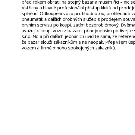
před rokem obrátil na stejný bazar a musím říci – nic s
Vstřícný a hlavně profesionální přístup kluků od prodeje
splněno. Odkoupení vozu protihodnotou, prohlédnutí voz
pneumatik a dalších drobných služeb s prodejem souvi
prvním servisu po koupi, zatím bezproblémový. Dvěma 
uvažují o koupi vozu z bazaru, přinejmenším podívejt
s.r.o. No a při dalších jednáních uvidíte sami, že refer
že bazar slouží zákazníkům a ne naopak. Přeji všem ú
vozem a firmě mnoho spokojených zákazníků.