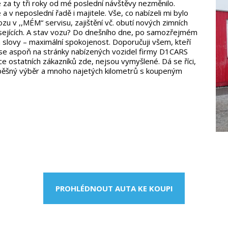
e za ty tři roky od mé poslední návštěvy nezměnilo.
 a v neposlední řadě i majitele. Vše, co nabízeli mi bylo
u v ,,MÉM“ servisu, zajištění vč. obutí nových zimních
sejících. A stav vozu? Do dnešního dne, po samozřejmém
slovy – maximální spokojenost. Doporučuji všem, kteří
e se aspoň na stránky nabízených vozidel firmy D1CARS
ence ostatních zákazníků zde, nejsou vymyšlené. Dá se říci,
spěšný výběr a mnoho najetých kilometrů s koupeným
PROHLÉDNOUT AUTA KE KOUPI