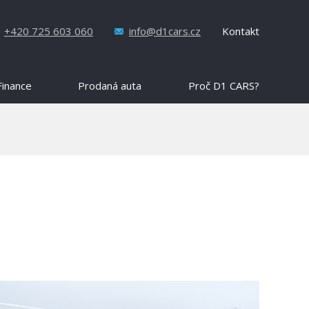
+420 725 603 060
info@d1cars.cz
Kontakt
Finance
Prodaná auta
Proč D1 CARS?