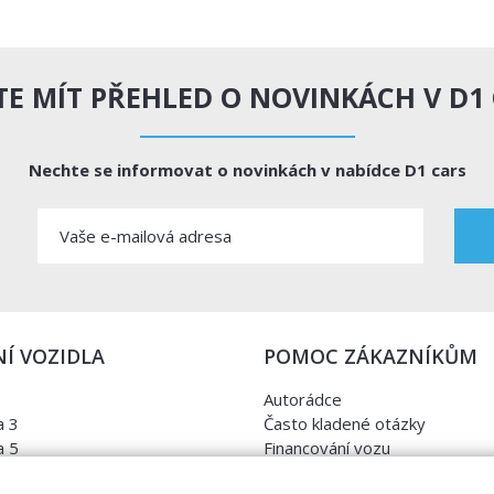
E MÍT PŘEHLED O NOVINKÁCH V D1
Nechte se informovat o novinkách v nabídce D1 cars
Í VOZIDLA
POMOC ZÁKAZNÍKŮM
Autorádce
 3
Často kladené otázky
 5
Financování vozu
a
Kontrola najetých kilometrů