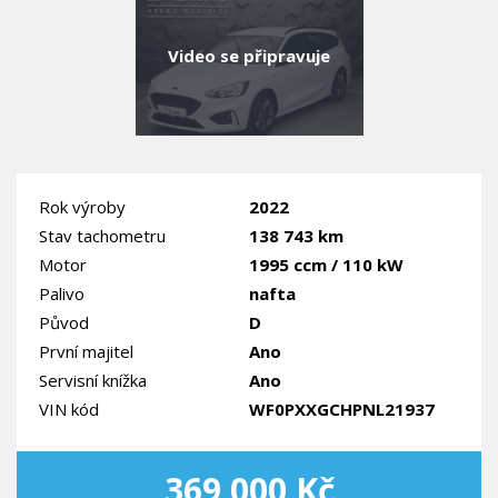
Video se připravuje
Rok výroby
2022
Stav tachometru
138 743 km
Motor
1995 ccm / 110 kW
Palivo
nafta
Původ
D
První majitel
Ano
Servisní knížka
Ano
VIN kód
WF0PXXGCHPNL21937
369 000 Kč