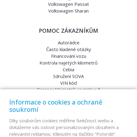
Volkswagen Passat
Volkswagen Sharan
POMOC ZÁKAZNÍKŮM
Autorádce
Často kladené otázky
Financování vozu
Kontrola najetých kilometrů
Cebia
Sdružení SOVA
VIN kód
Garance kilometrů ve smlouvě
Srovnávací testy aut
Informace o cookies a ochraně
soukromí
MENU
Díky souborům cookies měříme funkčnost webu a
dokážeme vás oslovit personalizovaným obsahem a
Nabídka vozů
relevantní reklamou. Kliknutím na tlačítko “Potvrdit“
Reference