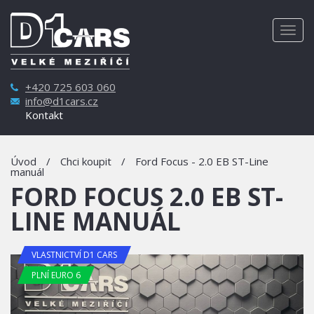
Togg
navig
+420 725 603 060
info@d1cars.cz
Kontakt
Úvod
/
Chci koupit
/
Ford Focus - 2.0 EB ST-Line
manuál
FORD FOCUS 2.0 EB ST-
LINE MANUÁL
VLASTNICTVÍ D1 CARS
PLNÍ EURO 6