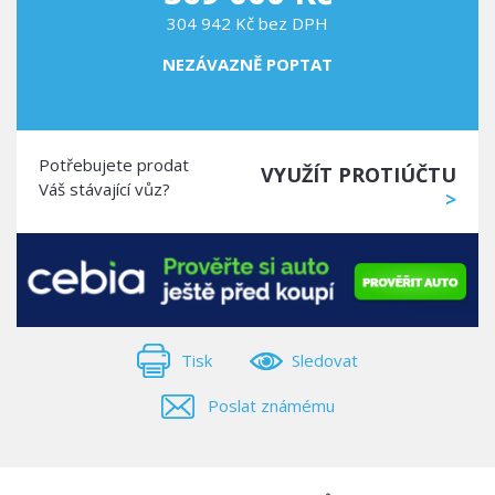
304 942 Kč bez DPH
NEZÁVAZNĚ POPTAT
Potřebujete prodat
VYUŽÍT PROTIÚČTU
Váš stávající vůz?
>
Tisk
Sledovat
Poslat známému