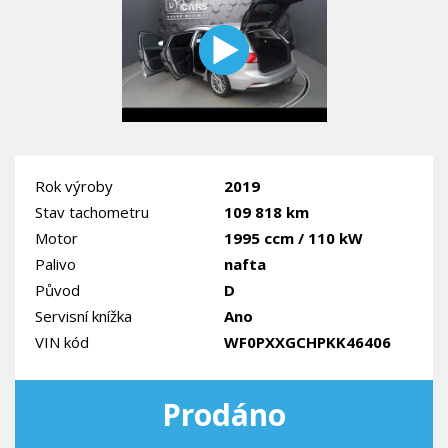
Rok výroby
2019
Stav tachometru
109 818 km
Motor
1995 ccm / 110 kW
Palivo
nafta
Původ
D
Servisní knížka
Ano
VIN kód
WF0PXXGCHPKK46406
Prodáno