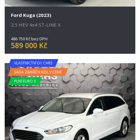
Ford Kuga (2023)
2.5 HEV 4x4 ST-LINE X
486 750 Kč bez DPH
589 000 Kč
VLASTNICTVÍ D1 CARS
SADA ZIMNÍCH KOL V CENĚ
PLNÍ EURO 6