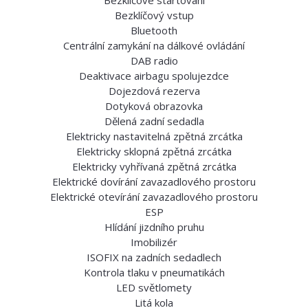
Bezklíčové startování
Bezklíčový vstup
Bluetooth
Centrální zamykání na dálkové ovládání
DAB radio
Deaktivace airbagu spolujezdce
Dojezdová rezerva
Dotyková obrazovka
Dělená zadní sedadla
Elektricky nastavitelná zpětná zrcátka
Elektricky sklopná zpětná zrcátka
Elektricky vyhřívaná zpětná zrcátka
Elektrické dovírání zavazadlového prostoru
Elektrické otevírání zavazadlového prostoru
ESP
Hlídání jizdního pruhu
Imobilizér
ISOFIX na zadních sedadlech
Kontrola tlaku v pneumatikách
LED světlomety
Litá kola