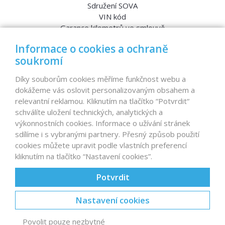
Sdružení SOVA
VIN kód
Garance kilometrů ve smlouvě
Srovnávací testy aut
Informace o cookies a ochraně
soukromí
MENU
Díky souborům cookies měříme funkčnost webu a
dokážeme vás oslovit personalizovaným obsahem a
Nabídka vozů
relevantní reklamou. Kliknutím na tlačítko “Potvrdit“
Reference
schválíte uložení technických, analytických a
Dovoz aut na míru – pro koho je určen?
výkonnostních cookies. Informace o užívání stránek
Garanční program
sdílíme i s vybranými partnery. Přesný způsob použití
Prodat auto
cookies můžete upravit podle vlastních preferencí
Finance
kliknutím na tlačítko “Nastavení cookies”.
Prodaná auta
Proč D1 CARS?
Potvrdit
Nastavení cookies
© 2026 D1 CARS s.r.o., autobazar
Karlov 2172, Velké
Povolit pouze nezbytné