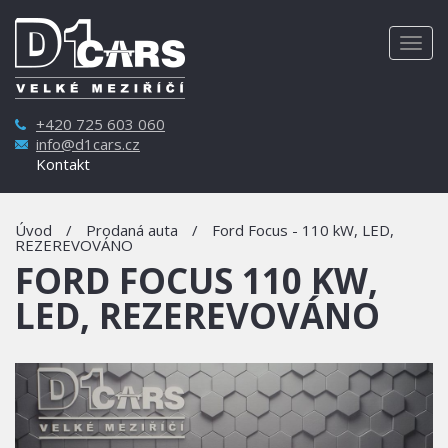
Togg
navig
+420 725 603 060
info@d1cars.cz
Kontakt
Úvod
/
Prodaná auta
/
Ford Focus - 110 kW, LED,
REZEREVOVÁNO
FORD FOCUS 110 KW,
LED, REZEREVOVÁNO