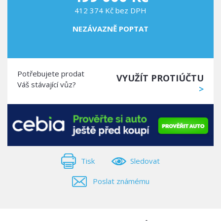
412 374 Kč bez DPH
NEZÁVAZNĚ POPTAT
Potřebujete prodat
VYUŽÍT PROTIÚČTU
Váš stávající vůz?
>
Tisk
Sledovat
Poslat známému