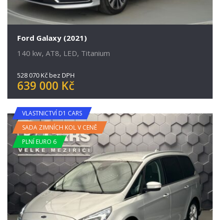
Ford Galaxy (2021)
140 kw, AT8, LED, Titanium
528 070 Kč bez DPH
639 000 Kč
VLASTNICTVÍ D1 CARS
SADA ZIMNÍCH KOL V CENĚ
PLNÍ EURO 6