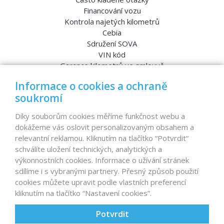
Financování vozu
Kontrola najetých kilometrů
Cebia
Sdružení SOVA
VIN kód
Garance kilometrů ve smlouvě
Srovnávací testy aut
Informace o cookies a ochraně
soukromí
MENU
Díky souborům cookies měříme funkčnost webu a
dokážeme vás oslovit personalizovaným obsahem a
Nabídka vozů
relevantní reklamou. Kliknutím na tlačítko “Potvrdit“
Reference
schválíte uložení technických, analytických a
Dovoz aut na míru – pro koho je určen?
výkonnostních cookies. Informace o užívání stránek
Garanční program
sdílíme i s vybranými partnery. Přesný způsob použití
Prodat auto
cookies můžete upravit podle vlastních preferencí
Finance
kliknutím na tlačítko “Nastavení cookies”.
Prodaná auta
Proč D1 CARS?
Potvrdit