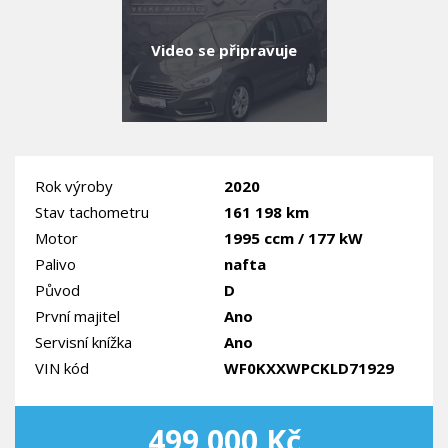
Video se připravuje
Rok výroby
2020
Stav tachometru
161 198 km
Motor
1995 ccm / 177 kW
Palivo
nafta
Původ
D
První majitel
Ano
Servisní knížka
Ano
VIN kód
WF0KXXWPCKLD71929
499 000 Kč