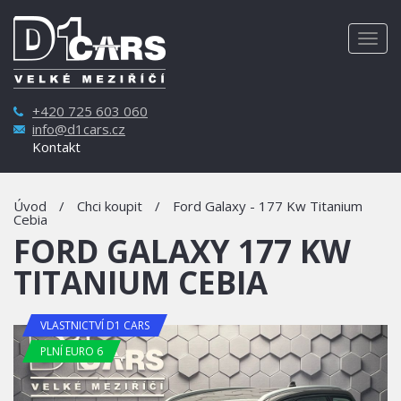
Togg
navig
+420 725 603 060
info@d1cars.cz
Kontakt
Úvod
/
Chci koupit
/
Ford Galaxy - 177 Kw Titanium
Cebia
FORD GALAXY 177 KW
TITANIUM CEBIA
VLASTNICTVÍ D1 CARS
PLNÍ EURO 6