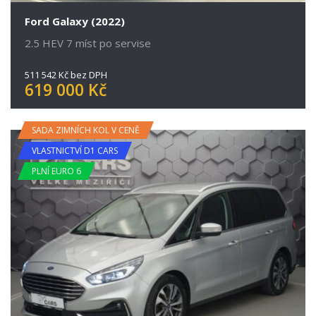
Ford Galaxy (2022)
2.5 HEV 7 míst po servise
511 542 Kč bez DPH
619 000 Kč
SADA ZIMNÍCH KOL V CENĚ
VLASTNICTVÍ D1 CARS
PLNÍ EURO 6