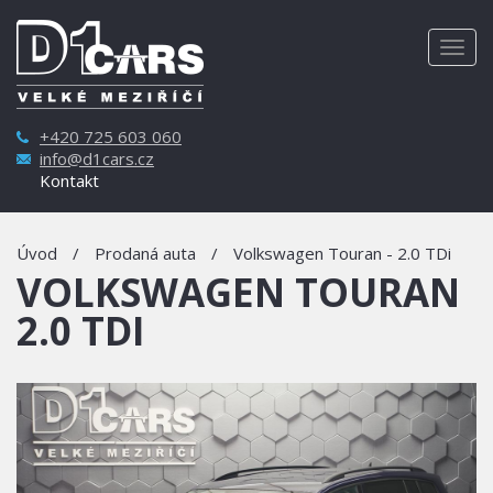
Togg
navig
+420 725 603 060
info@d1cars.cz
Kontakt
Úvod
/
Prodaná auta
/
Volkswagen Touran - 2.0 TDi
VOLKSWAGEN TOURAN
2.0 TDI