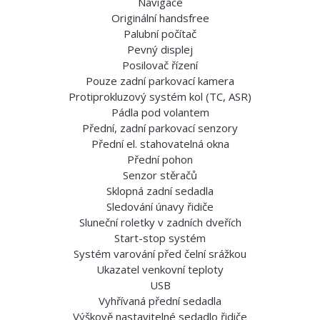
Navigace
Originální handsfree
Palubní počítač
Pevný displej
Posilovač řízení
Pouze zadní parkovací kamera
Protiprokluzový systém kol (TC, ASR)
Pádla pod volantem
Přední, zadní parkovací senzory
Přední el. stahovatelná okna
Přední pohon
Senzor stěračů
Sklopná zadní sedadla
Sledování únavy řidiče
Sluneční roletky v zadních dveřích
Start-stop systém
Systém varování před čelní srážkou
Ukazatel venkovní teploty
USB
Vyhřívaná přední sedadla
Výškově nastavitelné sedadlo řidiče