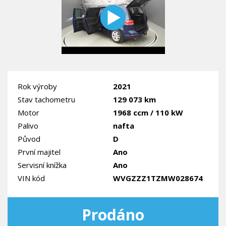
Rok výroby
2021
Stav tachometru
129 073 km
Motor
1968 ccm / 110 kW
Palivo
nafta
Původ
D
První majitel
Ano
Servisní knížka
Ano
VIN kód
WVGZZZ1TZMW028674
Prodáno