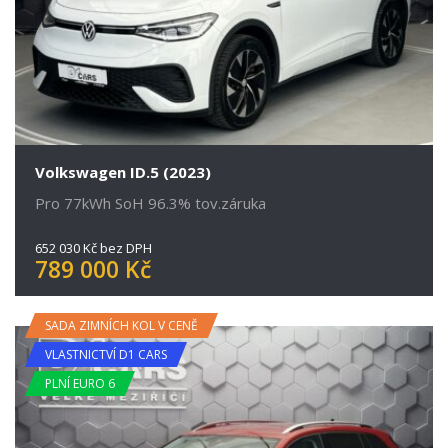
Volkswagen ID.5 (2023)
Pro 77kWh SoH 96.3% tov.záruka
652 030 Kč bez DPH
789 000 Kč
SADA ZIMNÍCH KOL V CENĚ
VLASTNICTVÍ D1 CARS
PLNÍ EURO 6