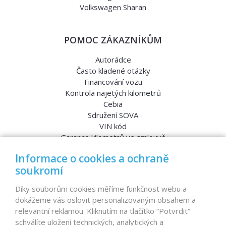
Volkswagen Sharan
POMOC ZÁKAZNÍKŮM
Autorádce
Často kladené otázky
Financování vozu
Kontrola najetých kilometrů
Cebia
Sdružení SOVA
VIN kód
Garance kilometrů ve smlouvě
Srovnávací testy aut
Informace o cookies a ochraně
soukromí
MENU
Díky souborům cookies měříme funkčnost webu a
dokážeme vás oslovit personalizovaným obsahem a
Nabídka vozů
relevantní reklamou. Kliknutím na tlačítko “Potvrdit“
Reference
schválíte uložení technických, analytických a
Dovoz aut na míru – pro koho je určen?